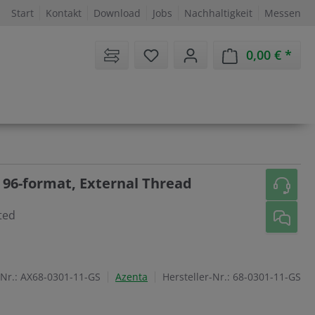
Start
Kontakt
Download
Jobs
Nachhaltigkeit
Messen
Sie haben 0 Artikel auf dem 
0,00 €
Ware
 96-format, External Thread
ted
-Nr.:
AX68-0301-11-GS
Azenta
Hersteller-Nr.:
68-0301-11-GS