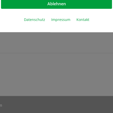
Ablehnen
ube, 96-format, External Thread"
Datenschutz
Impressum
Kontakt
m