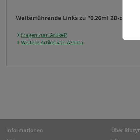
Weiterführende Links zu "0.26ml 2D-coded T
Fragen zum Artikel?
Weitere Artikel von Azenta
Informationen
Über Biozy