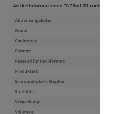
Artikelinformationen "0.26ml 2D-coded Tube
Aktionsangebote:
Brand:
Codierung:
Format:
Passend für Rackformat:
Produktart:
Schraubdeckel / Stopfen:
Sterilität:
Verpackung:
Volumen: