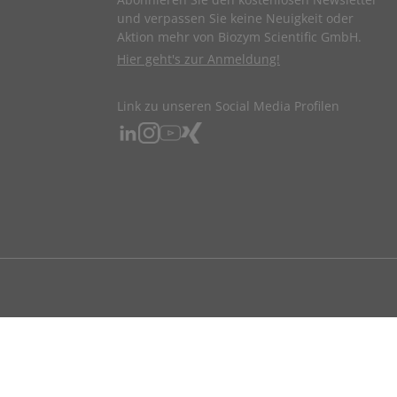
und verpassen Sie keine Neuigkeit oder
Aktion mehr von Biozym Scientific GmbH.
Hier geht's zur Anmeldung!
Link zu unseren Social Media Profilen
ndigen beruflichen Tätigkeit bestellen.