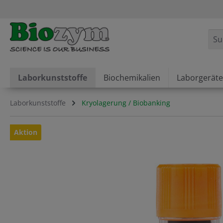
springen
Zur Hauptnavigation springen
Laborkunststoffe
Biochemikalien
Laborgeräte
Laborkunststoffe
Kryolagerung / Biobanking
Bildergalerie überspringen
Aktion