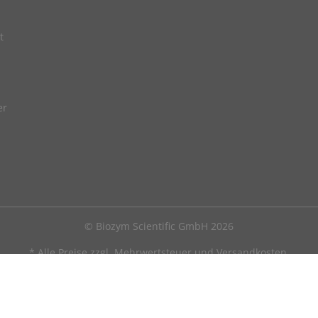
t
er
© Biozym Scientific GmbH 2026
* Alle Preise zzgl. Mehrwertsteuer und
Versandkosten
.
ich an Personen, die in Ausübung ihrer gewerblichen oder selbststä
Datenschutz
Impressum
AGB