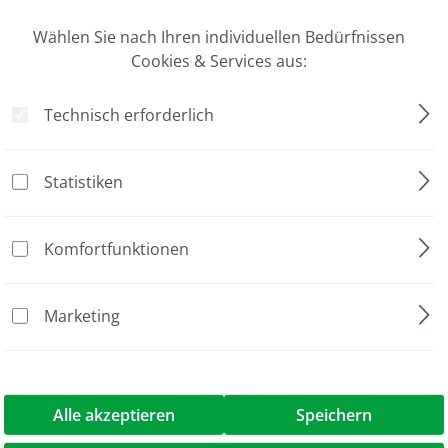
, 96-format, External Thread"
Wählen Sie nach Ihren individuellen Bedürfnissen
Cookies & Services aus:
Jubiläumsaktion
Technisch erforderlich
FluidX
2D-Barcode
Statistiken
LowBase Rack
SBS/96
Komfortfunktionen
Gefäß mit Deckel
Marketing
Außengewinde
steril
Packung à 10 Racks
Alle akzeptieren
Speichern
0.26 ml