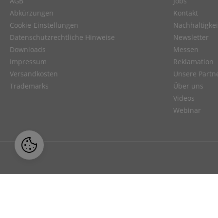
AGB
Jobs
Abkürzungen
Kontakt
Cookie-Einstellungen
Nachhaltigkei
Datenschutzrechtliche Hinweise
Newsletter
Downloads
Messen
Impressum
Reklamation
Versandkosten
Unsere Partn
Trademarks
Über uns
Videos
Webinar
Unser Angebot richtet sich ausschließl