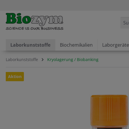
springen
Zur Hauptnavigation springen
Laborkunststoffe
Biochemikalien
Laborgeräte
Laborkunststoffe
Kryolagerung / Biobanking
Bildergalerie überspringen
Aktion