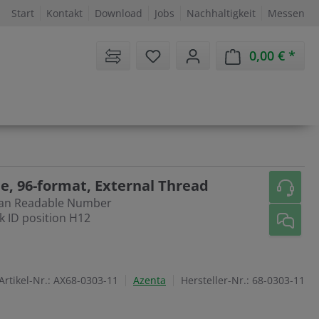
Start
Kontakt
Download
Jobs
Nachhaltigkeit
Messen
Sie haben 0 Artikel auf dem 
0,00 €
Ware
e, 96-format, External Thread
man Readable Number
k ID position H12
Artikel-Nr.:
AX68-0303-11
Azenta
Hersteller-Nr.:
68-0303-11