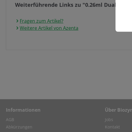
Weiterführende Links zu "0.26ml Dual-coded
Fragen zum Artikel?
Weitere Artikel von Azenta
Informationen
Über Biozy
AGB
Jobs
Abkürzungen
Kontakt