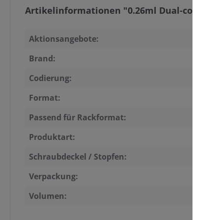
Artikelinformationen "0.26ml Dual-coded Tu
Aktionsangebote:
Ju
Brand:
Fl
Codierung:
1D
Format:
Lo
Passend für Rackformat:
SB
Produktart:
Ge
Schraubdeckel / Stopfen:
A
Verpackung:
Pa
Volumen:
0.