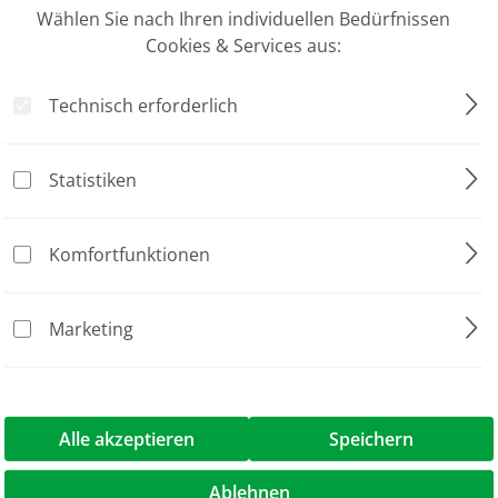
Wählen Sie nach Ihren individuellen Bedürfnissen
be, 96-format, External Thread"
Cookies & Services aus:
biläumsaktion
Technisch erforderlich
uidX
-Barcode, 2D-Barcode, Tri-Coded, Zahlencode
Statistiken
wBase Rack
Komfortfunktionen
S/96
fäß mit Deckel
Marketing
ußengewinde
ckung à 10 Racks
Alle akzeptieren
Speichern
26 ml
Ablehnen