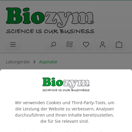
alt springen
Sie haben 0 Artike
Ware
Laborgeräte
Aspirator
Aspire Laboratory Aspirator
incl. Single Channel Adapters
Cookie-Voreinstellungen
1 Stück
Wir verwenden Cookies und Third-Party-Tools, um
Artikel-Nr.:
Benchmark
Hersteller-Nr.:
die Leistung der Website zu verbessern, Analysen
55V0020-E
V0020-E
durchzuführen und Ihnen Inhalte bereitzustellen,
die für Sie relevant sind.