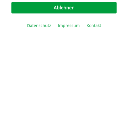
Artikel Anzahl: Geben Sie den gewünschte
Ablehnen
In den Warenkorb
Datenschutz
Impressum
Kontakt
Vergleichen
Merken
Drucken
Beschreibung
Der Accuris ASPIRE Labor-Aspirator verfügt über
eine leise, wartungsfreie Pumpe in einem
robusten, aber kompakten Gehäuse.…
Mehr
Technische Daten