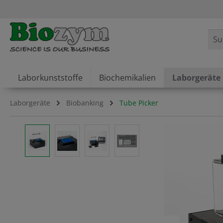
springen
Zur Hauptnavigation springen
Laborkunststoffe
Biochemikalien
Laborgeräte
Laborgeräte
Biobanking
Tube Picker
Bildergalerie überspringen