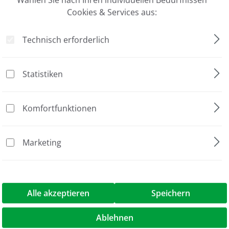
Version 96"
Cookies & Services aus:
s
Technisch erforderlich
umfangreicher Picklisten möglich! Keine kalten Hände mehr
Statistiken
r zur Identifizierung einzelner Racks
.B. Mirage 2D-Code Rackscanner) erlaubt einfache Verifizie
Komfortfunktionen
Marketing
Gefäß Picker automatisch
1 Stück
Alle akzeptieren
Speichern
Ablehnen
er Version 96"