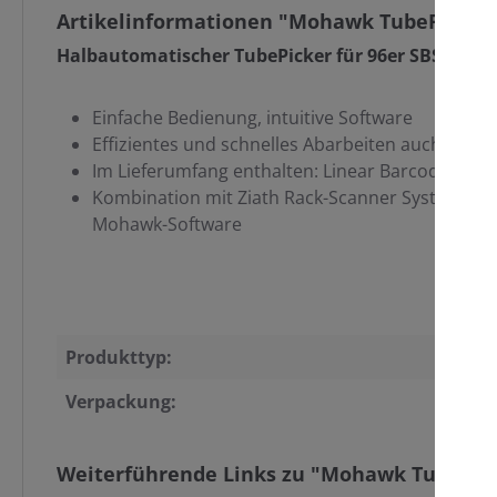
Artikelinformationen "Mohawk TubePicker 
Halbautomatischer TubePicker für 96er SBS-Rack
Einfache Bedienung, intuitive Software
Effizientes und schnelles Abarbeiten auch sehr 
Im Lieferumfang enthalten: Linear Barcode-Reade
Kombination mit Ziath Rack-Scanner Systemen (z
Mohawk-Software
Produkttyp:
Verpackung:
Weiterführende Links zu "Mohawk TubePick