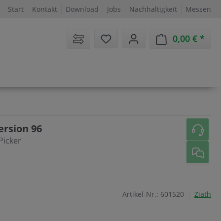
Start
Kontakt
Download
Jobs
Nachhaltigkeit
Messen
Sie haben 0 Artikel auf dem 
0,00 €
Ware
rsion 96
Picker
Artikel-Nr.:
601520
Ziath