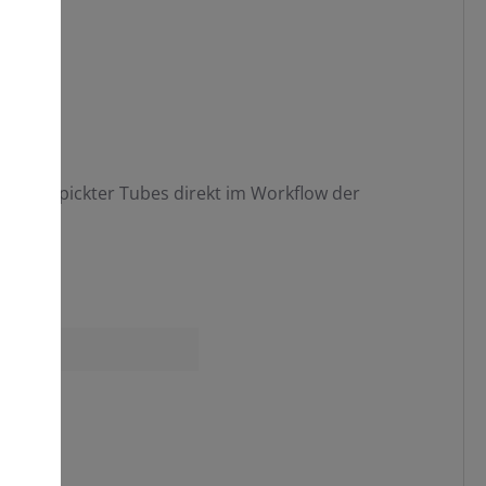
!
rung gepickter Tubes direkt im Workflow der