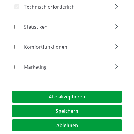
615888
Technisch erforderlich
Statistiken
Bildergalerie überspringen
Komfortfunktionen
Marketing
Alle akzeptieren
Speichern
1.133,00 €*
Preise exkl. MwST.
zzgl. Versandkosten
Ablehnen