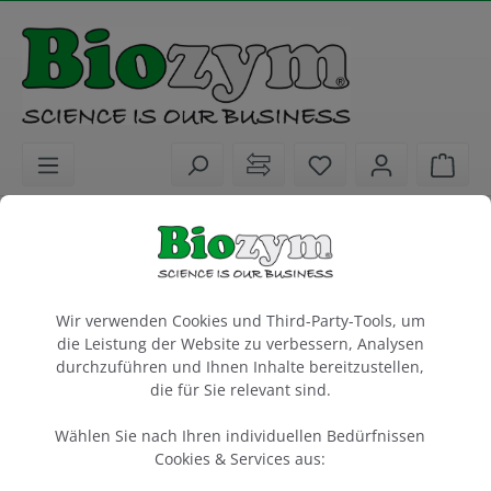
alt springen
Sie haben 0 Artike
Ware
Laborgeräte
Elektrophorese & Blotting
Blotting Systeme
Cookie-Voreinstellungen
EasyPhor PAGE Wetblotter Maxi WAVE HI
Wir verwenden Cookies und Third-Party-Tools, um
System 20x20
die Leistung der Website zu verbessern, Analysen
mit 1 Kassette, 6 Fasermatten (Pads)
durchzuführen und Ihnen Inhalte bereitzustellen,
kompatibel mit anderen WAVE Modulen
die für Sie relevant sind.
Wählen Sie nach Ihren individuellen Bedürfnissen
1 Stück
Cookies & Services aus:
Artikel-Nr.:
Biozym