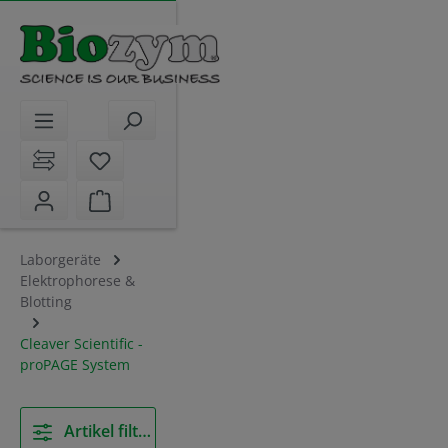
alt springen
Sie haben 0 Artikel auf dem Merkzettel
Warenkorb enthält 0 Positionen. Der Gesamt
Laborgeräte
Elektrophorese &
Blotting
Cleaver Scientific -
proPAGE System
Artikel filtern