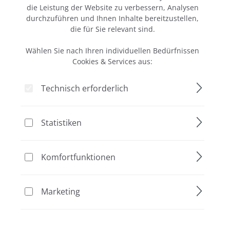
die Leistung der Website zu verbessern, Analysen
routinemäßige
durchzuführen und Ihnen Inhalte bereitzustellen,
Seite
Seite
1
2
Polyacrylamid-
die für Sie relevant sind.
Gelelektrophorese
(PAGE) im
Wählen Sie nach Ihren individuellen Bedürfnissen
Miniformat. Dank
Cookies & Services aus:
seines kompakten
Rabatt
Aktion
Designs, der
Technisch erforderlich
einfachen
%
Handhabung und
der robusten
Statistiken
Bauweise eignet
sich das System
Komfortfunktionen
perfekt für den
täglichen Einsatz
im Labor – ob in
proPAGE
Marketing
der Forschung,
Kamm, 10
Diagnostik oder
Zähne, 1 mm
Lehre.
Auch in der
CLEAVER
dick
SCIENTIFIC