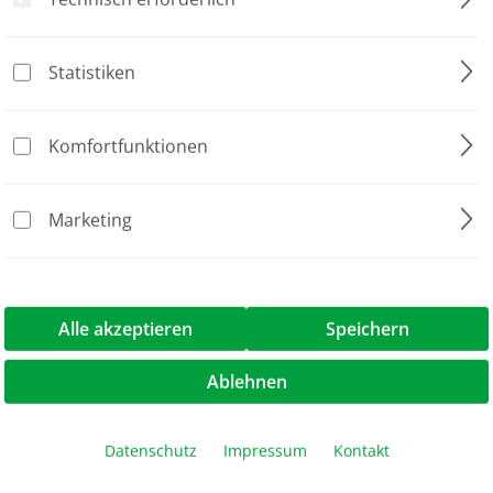
atzscharnier Gel-Casting Rahmen
Statistiken
tein-Elektrophorese
oPAGE
Komfortfunktionen
oPAGE Zubehör
Marketing
et (2 Stück)
für proPAGE Gel-Casting Rahmen"
Alle akzeptieren
Speichern
Ablehnen
Datenschutz
Impressum
Kontakt