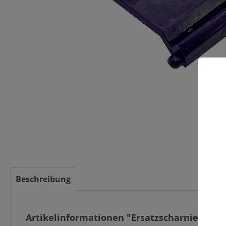
C
Beschreibung
Artikelinformationen "Ersatzscharnier für