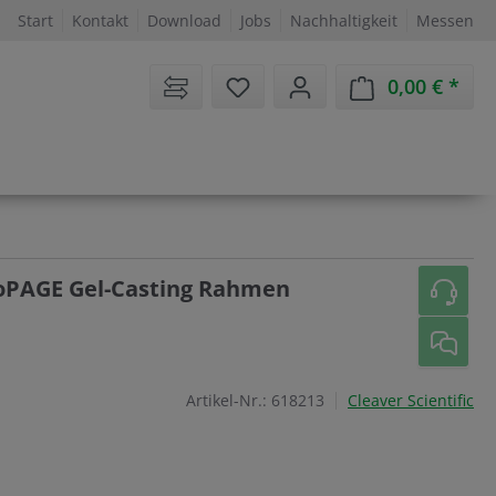
Start
Kontakt
Download
Jobs
Nachhaltigkeit
Messen
Sie haben 0 Artikel auf dem 
0,00 €
Ware
roPAGE Gel-Casting Rahmen
Artikel-Nr.:
618213
Cleaver Scientific