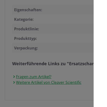
Eigenschaften:
Ers
Kategorie:
Pro
Produktlinie:
pr
Produkttyp:
pr
Verpackung:
1 S
Weiterführende Links zu "Ersatzscharnier 
Fragen zum Artikel?
Weitere Artikel von Cleaver Scientific