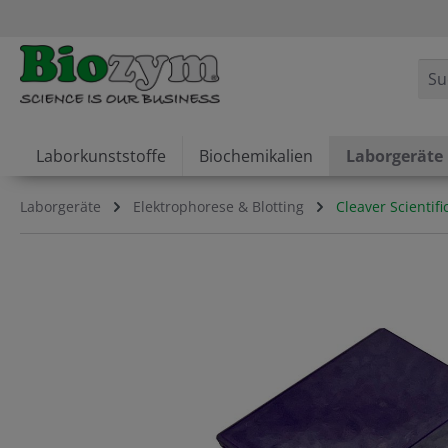
springen
Zur Hauptnavigation springen
Laborkunststoffe
Biochemikalien
Laborgeräte
Laborgeräte
Elektrophorese & Blotting
Cleaver Scientif
Bildergalerie überspringen