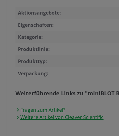
Aktionsangebote:
Eigenschaften:
Kategorie:
Produktlinie:
Produkttyp:
Verpackung:
Weiterführende Links zu "miniBLOT Blottin
Fragen zum Artikel?
Weitere Artikel von Cleaver Scientific