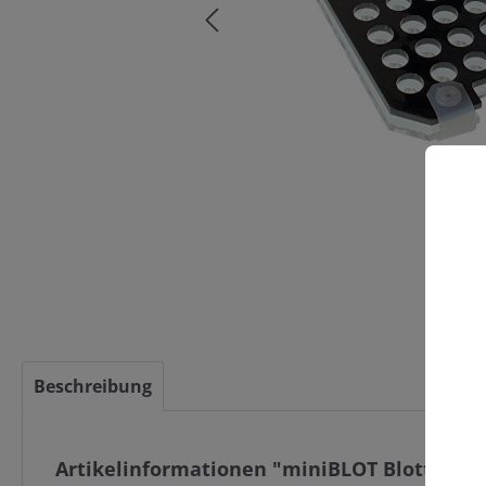
C
Beschreibung
Artikelinformationen "miniBLOT Blotting-K