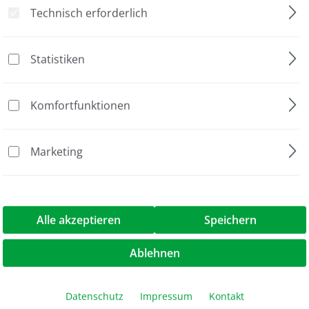
Technisch erforderlich
Jubiläumsaktion
Blotting Kassette
Statistiken
Protein-Elektrophorese
Komfortfunktionen
proPAGE
miniBLOT Zubehör
Marketing
2 Stück
g-Kassette"
Alle akzeptieren
Speichern
Ablehnen
Datenschutz
Impressum
Kontakt