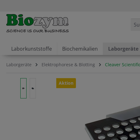
springen
Zur Hauptnavigation springen
Laborkunststoffe
Biochemikalien
Laborgeräte
Laborgeräte
Elektrophorese & Blotting
Cleaver Scientif
Bildergalerie überspringen
Aktion