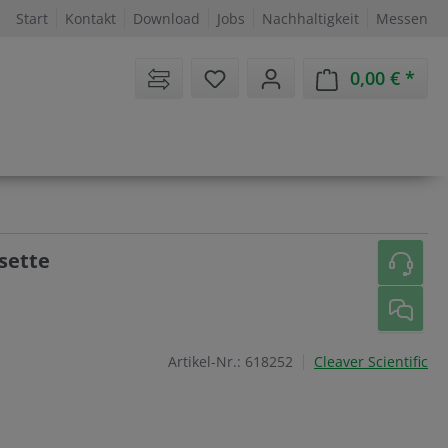
Start
Kontakt
Download
Jobs
Nachhaltigkeit
Messen
Sie haben 0 Artikel auf dem 
0,00 €
Ware
sette
Artikel-Nr.:
618252
Cleaver Scientific