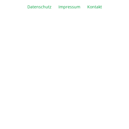
Artikel Anzahl: Geben Sie den gewünschte
Datenschutz
Impressum
Kontakt
In den Warenkorb
Vergleichen
Merken
Drucken
Beschreibung
Informationen
Über Biozym