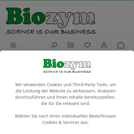
alt springen
Sie haben 0 Artike
Ware
Laborgeräte
Elektrophorese & Blotting
Cleaver Scientific - proPAGE System
Cookie-Voreinstellungen
proPAGE Kamm, 10 Zähne, 1.5 mm dick
Wir verwenden Cookies und Third-Party-Tools, um
die Leistung der Website zu verbessern, Analysen
CLEAVER SCIENTIFIC BRAND
durchzuführen und Ihnen Inhalte bereitzustellen,
Wellvolumen 66 µl
die für Sie relevant sind.
5 Stück
Wählen Sie nach Ihren individuellen Bedürfnissen
Cookies & Services aus:
Artikel-Nr.:
Cleaver Scientific
618230