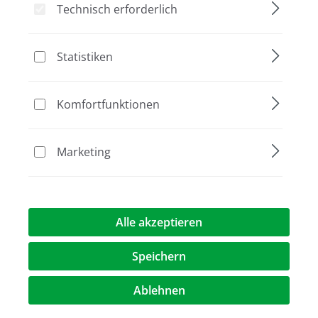
Technisch erforderlich
Statistiken
Bildergalerie überspringen
Aktion
Komfortfunktionen
Marketing
Alle akzeptieren
79,00 €
(10% gespart)
71,10 €*
%
Speichern
Preise exkl. MwST.
zzgl. Versandkosten
Ablehnen