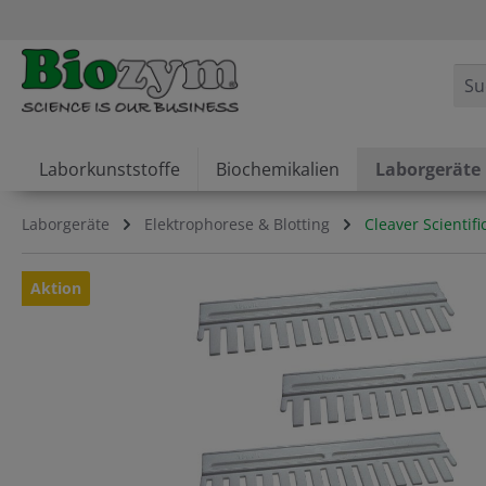
springen
Zur Hauptnavigation springen
Laborkunststoffe
Biochemikalien
Laborgeräte
Laborgeräte
Elektrophorese & Blotting
Cleaver Scientif
Bildergalerie überspringen
Aktion