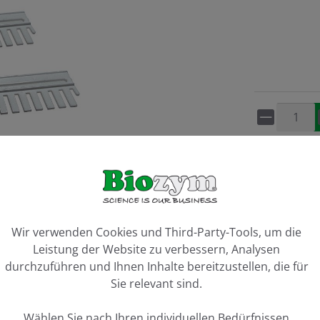
Artikel 
Vergleiche
ookie-Voreinstellungen
Wir verwenden Cookies und Third-Party-Tools, um die
Leistung der Website zu verbessern, Analysen
durchzuführen und Ihnen Inhalte bereitzustellen, die für
Sie relevant sind.
Wählen Sie nach Ihren individuellen Bedürfnissen