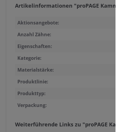
Artikelinformationen "proPAGE Kamm, 15 Z
Aktionsangebote:
Anzahl Zähne:
Eigenschaften:
Kategorie:
Materialstärke:
Produktlinie:
Produkttyp:
Verpackung:
Weiterführende Links zu "proPAGE Kamm, 1