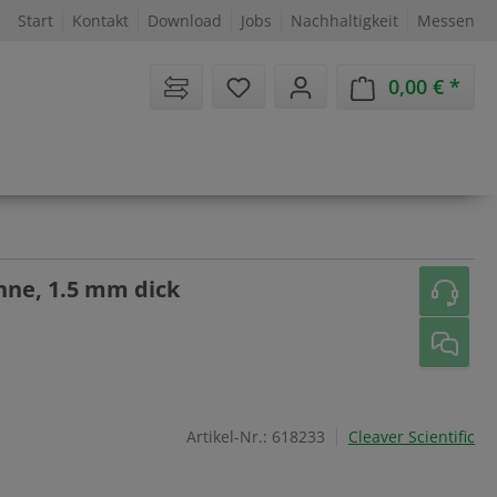
Start
Kontakt
Download
Jobs
Nachhaltigkeit
Messen
Sie haben 0 Artikel auf dem 
0,00 €
Ware
ne, 1.5 mm dick
Artikel-Nr.:
618233
Cleaver Scientific