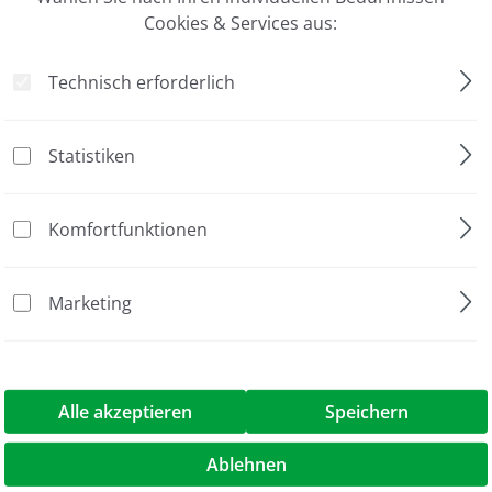
ähne, 1.5 mm dick"
Cookies & Services aus:
Technisch erforderlich
Jubiläumsaktion
15
Statistiken
Kamm
Protein-Elektrophorese
Komfortfunktionen
1.5 mm
Marketing
proPAGE
proPAGE Zubehör
5 Stück
Alle akzeptieren
Speichern
5 Zähne, 1.5 mm dick"
Ablehnen