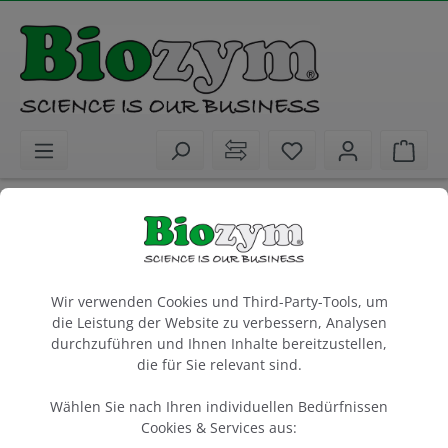
alt springen
Sie haben 0 Artike
Ware
Laborgeräte
Elektrophorese & Blotting
FlashGel-System und Zubehör
Cookie-Voreinstellungen
FlashGel DNA Kassette, 2.2% Agarose,
Wir verwenden Cookies und Third-Party-Tools, um
16+1
die Leistung der Website zu verbessern, Analysen
zweizeilig
durchzuführen und Ihnen Inhalte bereitzustellen,
die für Sie relevant sind.
9 Gele
Wählen Sie nach Ihren individuellen Bedürfnissen
Artikel-Nr.:
Lonza
Hersteller-Nr.:
857032
57032
Cookies & Services aus: