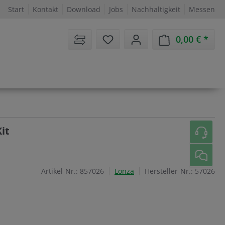
Start
Kontakt
Download
Jobs
Nachhaltigkeit
Messen
Sie haben 0 Artikel auf dem 
0,00 €
Ware
it
Artikel-Nr.:
857026
Lonza
Hersteller-Nr.:
57026