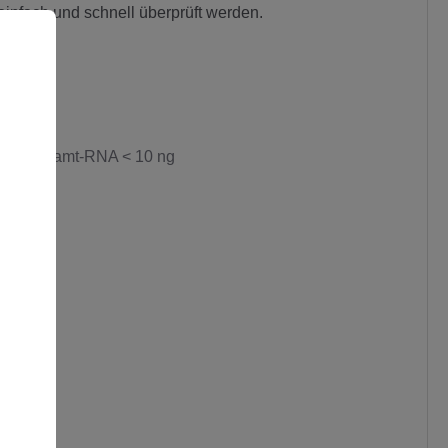
infach und schnell überprüft werden.
nd für Gesamt-RNA < 10 ng
den