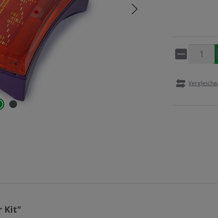
Artikel 
Vergleiche
 Kit"