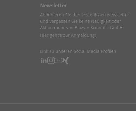
Newsletter
Abonnieren Sie den kostenlosen Newsletter
und verpassen Sie keine Neuigkeit oder
Aktion mehr von Biozym Scientific GmbH.
Hier geht's zur Anmeldung!
Link zu unseren Social Media Profilen
ndigen beruflichen Tätigkeit bestellen.