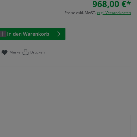
968,00 €*
Preise exkl. MwST.
zzgl. Versandkosten
Anzahl: Geben Sie den gewünschten Wert 
In den Warenkorb
n
Merken
Drucken