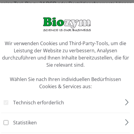
ening Tool. Bis zu 34 PCR oder Restriktionsfragmente können e
ookie-Voreinstellungen
fach die Wanderung der Banden im Blaulicht beobachten
Wir verwenden Cookies und Third-Party-Tools, um die
-20-mal sensitiver als EtBr; Detektionslimit für DNA < 0.1 ng u
Leistung der Website zu verbessern, Analysen
durchzuführen und Ihnen Inhalte bereitzustellen, die für
Sie relevant sind.
Wählen Sie nach Ihren individuellen Bedürfnissen
Cookies & Services aus:
nisiertem Wasser durchführen
Technisch erforderlich
Loading Buffer (5X) mischen und die Wells mit den Proben bela
 für die Elektrophorese einstellen
 ist
Statistiken