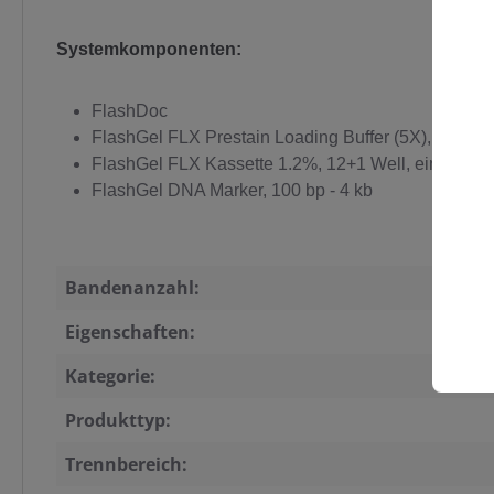
Systemkomponenten:
FlashDoc
FlashGel FLX Prestain Loading Buffer (5X), 1 ml
FlashGel FLX Kassette 1.2%, 12+1 Well, einzeilig,
FlashGel DNA Marker, 100 bp - 4 kb
Bandenanzahl:
Eigenschaften:
Kategorie:
Produkttyp:
Trennbereich: