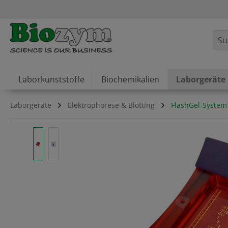
springen
Zur Hauptnavigation springen
Laborkunststoffe
Biochemikalien
Laborgeräte
Laborgeräte
Elektrophorese & Blotting
FlashGel-Syste
Bildergalerie überspringen