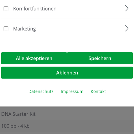
Komfortfunktionen
Marketing
 Packung à 9 Gele
Alle akzeptieren
Speichern
Ablehnen
8
Blaulichteinheit und Reagenzien
Datenschutz
Impressum
Kontakt
FlashGel System
DNA Starter Kit
100 bp - 4 kb