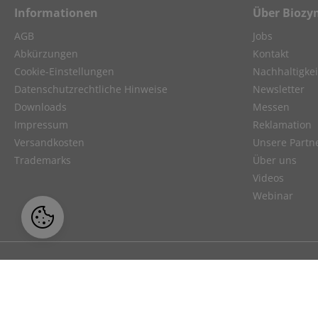
Informationen
Über Biozy
AGB
Jobs
Abkürzungen
Kontakt
Cookie-Einstellungen
Nachhaltigkei
Datenschutzrechtliche Hinweise
Newsletter
Downloads
Messen
Impressum
Reklamation
Versandkosten
Unsere Partn
Trademarks
Über uns
Videos
Webinar
Unser Angebot richtet sich ausschließl