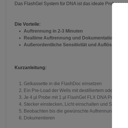
Das FlashGel System für DNA ist das ideale Probenscre
Die Vorteile:
Auftrennung in 2-3 Minuten
C
Realtime Auftrennung und Dokumentation
- Ein
Außerordentliche Sensitivität und Auflösung
- 5
Kurzanleitung:
Gelkassette in die FlashDoc einsetzen
Ein Pre-Load der Wells mit destilliertem oder deio
Je 4 µl Probe mit 1 µl FlashGel FLX DNA Prestain 
Stecker einstecken, Licht einschalten und Spannung
Beobachten bis die gewünschte Auftrennung erreicht
Dokumentieren