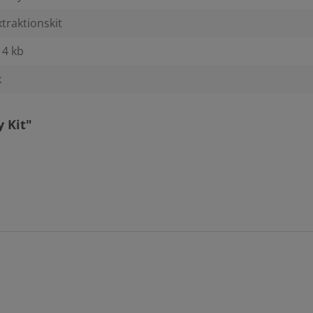
traktionskit
 4 kb
k
 Kit"