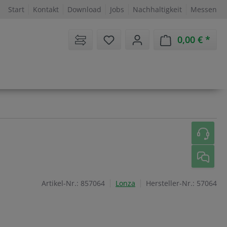
Start
Kontakt
Download
Jobs
Nachhaltigkeit
Messen
Sie haben 0 Artikel auf dem 
0,00 €
Ware
Artikel-Nr.:
857064
Lonza
Hersteller-Nr.:
57064