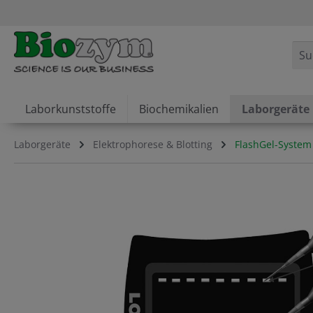
springen
Zur Hauptnavigation springen
Laborkunststoffe
Biochemikalien
Laborgeräte
Laborgeräte
Elektrophorese & Blotting
FlashGel-Syste
Bildergalerie überspringen