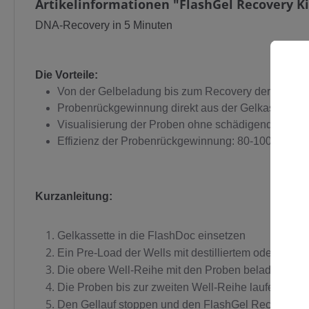
Artikelinformationen "FlashGel Recovery Ki
DNA-Recovery in 5 Minuten
Die Vorteile:
Von der Gelbeladung bis zum Recovery der DNA in
Probenrückgewinnung direkt aus der Gelkassette 
C
Visualisierung der Proben ohne schädigendes UV-L
Effizienz der Probenrückgewinnung: 80-100 %
Kurzanleitung:
Gelkassette in die FlashDoc einsetzen
Ein Pre-Load der Wells mit destilliertem oder deio
Die obere Well-Reihe mit den Proben beladen
Die Proben bis zur zweiten Well-Reihe laufen lass
Den Gellauf stoppen und den FlashGel Recovery P