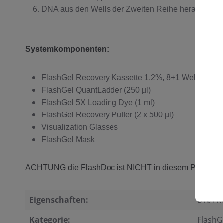
DNA aus den Wells der Zweiten Reihe herauspipett
Systemkomponenten:
FlashGel Recovery Kassette 1.2%, 8+1 Well, zweize
FlashGel QuantLadder (250 µl)
FlashGel 5X Loading Dye (1 ml)
FlashGel Recovery Puffer (2 x 500 µl)
Visualization Glasses
FlashGel Mask
ACHTUNG die FlashDoc ist NICHT in diesem Paket sonde
Eigenschaften:
DNA Re
Kategorie:
FlashG