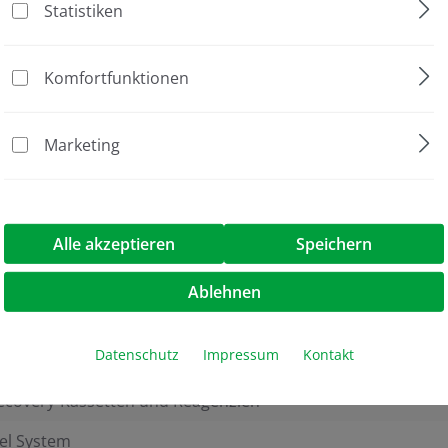
Statistiken
ieren
Komfortfunktionen
Marketing
ilig, Packung à 9 Gele
Alle akzeptieren
Speichern
Ablehnen
rn separat erhältlich!
Datenschutz
Impressum
Kontakt
covery-Kassetten und Reagenzien
el System