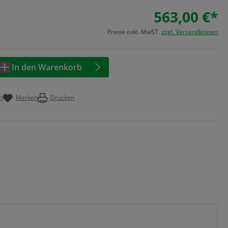
563,00 €*
Preise exkl. MwST.
zzgl. Versandkosten
Anzahl: Geben Sie den gewünschten Wert 
In den Warenkorb
n
Merken
Drucken