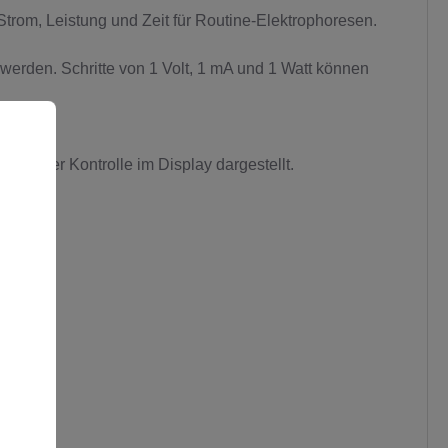
trom, Leistung und Zeit für Routine-Elektrophoresen.
erden. Schritte von 1 Volt, 1 mA und 1 Watt können
tischer Kontrolle im Display dargestellt.