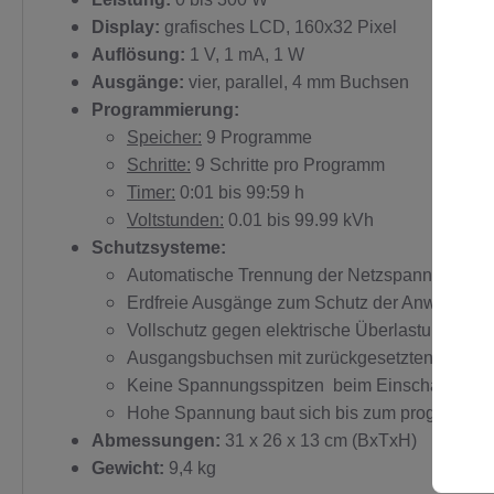
Display:
grafisches LCD, 160x32 Pixel
Auflösung:
1 V, 1 mA, 1 W
Ausgänge:
vier, parallel, 4 mm Buchsen
Programmierung:
Speicher:
9 Programme
Schritte:
9 Schritte pro Programm
Timer:
0:01 bis 99:59 h
Voltstunden:
0.01 bis 99.99 kVh
Schutzsysteme:
Automatische Trennung der Netzspannung bei D
Erdfreie Ausgänge zum Schutz der Anwender
Vollschutz gegen elektrische Überlastung inkl
Ausgangsbuchsen mit zurückgesetzten Kontak
Keine Spannungsspitzen beim Einschalten
Hohe Spannung baut sich bis zum programmier
Abmessungen:
31 x 26 x 13 cm (BxTxH)
Gewicht:
9,4 kg