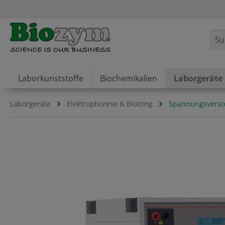
springen
Zur Hauptnavigation springen
Laborkunststoffe
Biochemikalien
Laborgeräte
Laborgeräte
Elektrophorese & Blotting
Spannungsverso
Bildergalerie überspringen