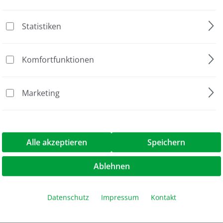
Statistiken
Komfortfunktionen
Marketing
etektion einer Erdschleife (ground leakage)
Alle akzeptieren
Speichern
. Kurzschluss der Ausgänge
ten
Ablehnen
ten Limit langsam auf
Datenschutz
Impressum
Kontakt