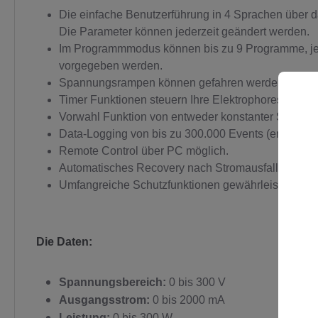
Die einfache Benutzerführung in 4 Sprachen über da
Die Parameter können jederzeit geändert werden.
Im Programmmodus können bis zu 9 Programme, jedes
vorgegeben werden.
Spannungsrampen können gefahren werden, bei den
Timer Funktionen steuern Ihre Elektrophorese punkt
Vorwahl Funktion von entweder konstanter Spannung
Data-Logging von bis zu 300.000 Events (entspricht
C
Remote Control über PC möglich.
Automatisches Recovery nach Stromausfall (Lauf wir
Umfangreiche Schutzfunktionen gewährleisten Gerät
Die Daten:
Spannungsbereich:
0 bis 300 V
Ausgangsstrom:
0 bis 2000 mA
Leistung:
0 bis 300 W