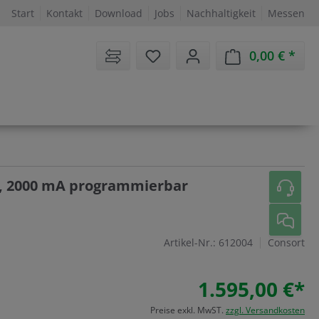
Start
Kontakt
Download
Jobs
Nachhaltigkeit
Messen
Sie haben 0 Artikel auf dem 
0,00 €
Ware
, 2000 mA programmierbar
Artikel-Nr.:
612004
Consort
1.595,00 €*
Preise exkl. MwST.
zzgl. Versandkosten