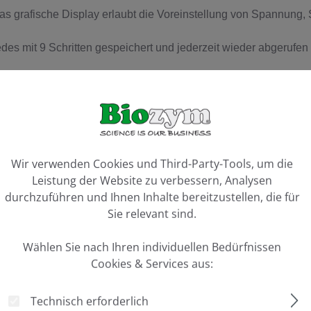
s grafische Display erlaubt die Voreinstellung von Spannung, S
 mit 9 Schritten gespeichert und jederzeit wieder abgerufen w
en ein linearer Spannungsgradient eingestellt werden kann.
genau (0:01 bis 99:50 h).
 oder konstantem Strom oder konstanter Leistung werden mit op
 ca. 1000 Laufstunden), Daten-Transfer mittels USB.
ookie-Voreinstellungen
Wir verwenden Cookies und Third-Party-Tools, um die
d fortgesetzt).
Leistung der Website zu verbessern, Analysen
eintegrität und Sicherheit des Anwenders.
durchzuführen und Ihnen Inhalte bereitzustellen, die für
Sie relevant sind.
Wählen Sie nach Ihren individuellen Bedürfnissen
Cookies & Services aus:
Technisch erforderlich