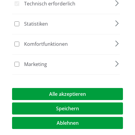
Technisch erforderlich
Bildergalerie überspringen
Statistiken
Komfortfunktionen
Marketing
1.595,00 €*
Preise exkl. MwST.
zzgl. Versandkosten
Alle akzeptieren
Speichern
Artikel Anzahl: Geben Sie den gewünschte
Ablehnen
In den Warenkorb