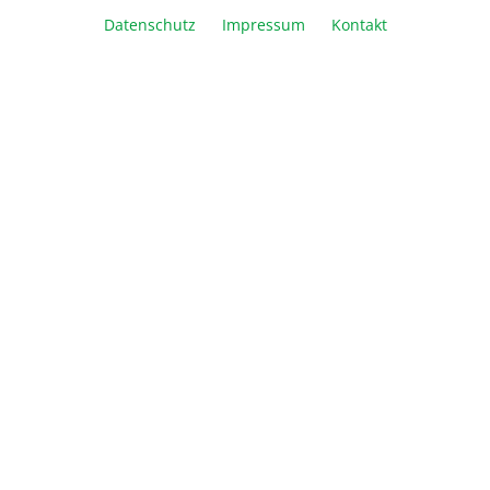
Datenschutz
Impressum
Kontakt
Vergleichen
Merken
Drucken
Beschreibung
Die Vorteile: Die einfache Benutzerführung in 4
Sprachen über das grafische Display erlaubt die
Voreinstellung vo…
Mehr
Informationen
Über Biozym