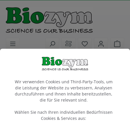
alt springen
Sie haben 0 Artike
Ware
Laborgeräte
Elektrophorese & Blotting
Spannungsversorgung
Cookie-Voreinstellungen
Spannungsgeber 600 V, 1000 mA
Wir verwenden Cookies und Third-Party-Tools, um
programmierbar
die Leistung der Website zu verbessern, Analysen
durchzuführen und Ihnen Inhalte bereitzustellen,
die für Sie relevant sind.
1 Stück
Artikel-Nr.:
Consort
Wählen Sie nach Ihren individuellen Bedürfnissen
612005
Cookies & Services aus:
Consort