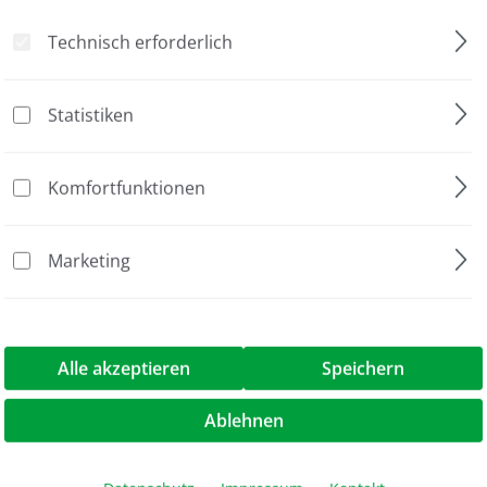
Technisch erforderlich
Statistiken
trophorese
Komfortfunktionen
Marketing
ave Zubehör, PAGE Mini Wide Zubehör
Alle akzeptieren
Speichern
axi Kamm, 10 Zähne, 2 mm Stärke"
Ablehnen