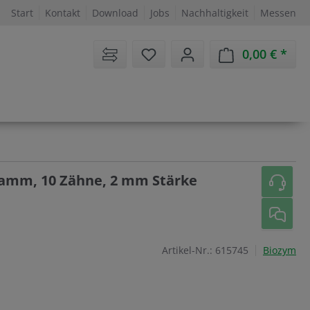
Start
Kontakt
Download
Jobs
Nachhaltigkeit
Messen
Sie haben 0 Artikel auf dem 
0,00 €
Ware
amm, 10 Zähne, 2 mm Stärke
Artikel-Nr.:
615745
Biozym