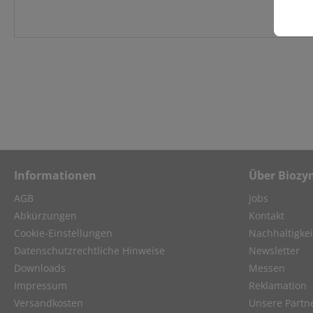
Informationen
Über Biozy
AGB
Jobs
Abkürzungen
Kontakt
Cookie-Einstellungen
Nachhaltigkei
Datenschutzrechtliche Hinweise
Newsletter
Downloads
Messen
Impressum
Reklamation
Versandkosten
Unsere Partn