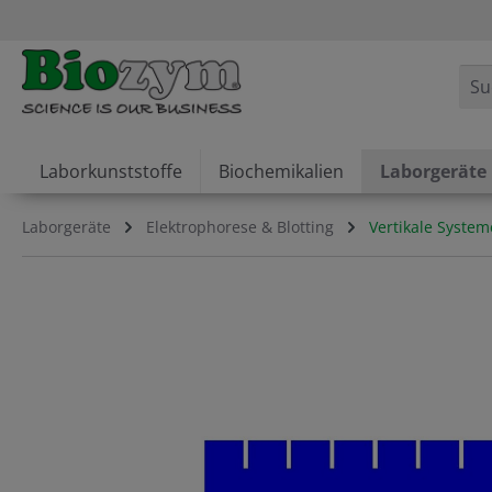
springen
Zur Hauptnavigation springen
Laborkunststoffe
Biochemikalien
Laborgeräte
Laborgeräte
Elektrophorese & Blotting
Vertikale System
Bildergalerie überspringen