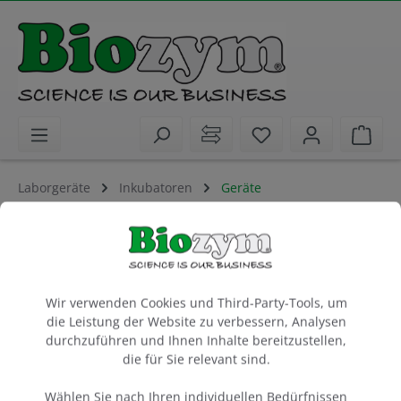
alt springen
Sie haben 0 Artike
Ware
Laborgeräte
Inkubatoren
Geräte
Incu-Shaker 10LR (refrigerated) with
rubber mat
Shaking Incubator with touch screen
Cookie-Voreinstellungen
Wir verwenden Cookies und Third-Party-Tools, um
1 Stück
die Leistung der Website zu verbessern, Analysen
durchzuführen und Ihnen Inhalte bereitzustellen,
Artikel-Nr.:
Benchmark
Hersteller-Nr.:
die für Sie relevant sind.
55H2012-E
H2012-E
Wählen Sie nach Ihren individuellen Bedürfnissen