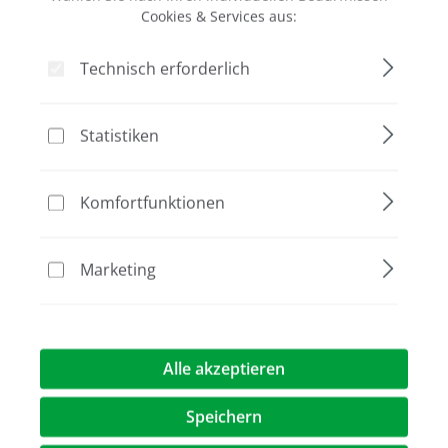
Cookies & Services aus:
Technisch erforderlich
Bildergalerie überspringen
inkl. MagicClamp Plattform
Statistiken
Komfortfunktionen
Marketing
11.567,00 €*
Preise exkl. MwST.
zzgl. Versandkosten
Alle akzeptieren
Speichern
Artikel Anzahl: Geben Sie den gewünschte