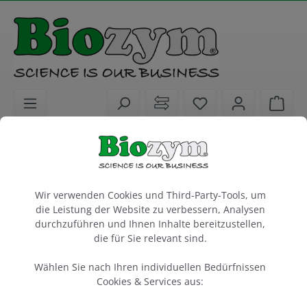
alt springen
Sie haben 0 Artike
Ware
Laborgeräte
Microplate Reader
Anregungsfilter 578 nm
Cookie-Voreinstellungen
Wir verwenden Cookies und Third-Party-Tools, um
passend für den Ao Absorbance Microplate Reader
die Leistung der Website zu verbessern, Analysen
durchzuführen und Ihnen Inhalte bereitzustellen,
1 Stück
die für Sie relevant sind.
Artikel-Nr.:
Azure
51AO3108
Wählen Sie nach Ihren individuellen Bedürfnissen
Cookies & Services aus: