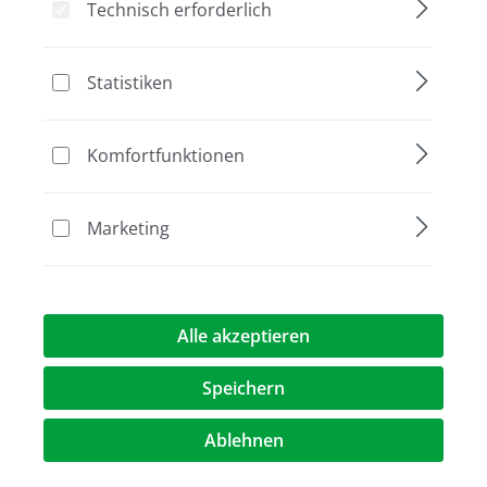
Technisch erforderlich
Bildergalerie überspringen
Statistiken
Komfortfunktionen
Marketing
115,00 €*
Alle akzeptieren
Preise exkl. MwST.
zzgl. Versandkosten
Speichern
Artikel Anzahl: Geben Sie den gewünschte
Ablehnen
In den Warenkorb