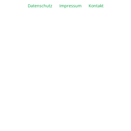
Datenschutz
Impressum
Kontakt
Vergleichen
Merken
Drucken
Beschreibung
Zubehör für den BenchWaver 3D Rocker
Informationen
Über Biozym
Newsletter