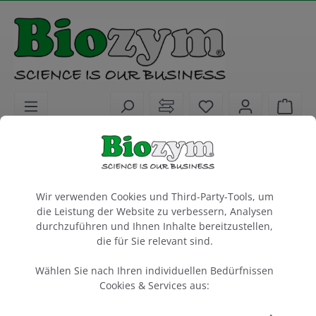
alt springen
Sie haben 0 Artike
Ware
Laborgeräte
Schüttler
Zubehör
Cookie-Voreinstellungen
Optional dimpled mat for various tubes
Wir verwenden Cookies und Third-Party-Tools, um
die Leistung der Website zu verbessern, Analysen
1 Stück
durchzuführen und Ihnen Inhalte bereitzustellen,
die für Sie relevant sind.
Artikel-Nr.:
Benchmark
Hersteller-Nr.:
55B3D5000-DIMP
B3D5000-DIMP
Wählen Sie nach Ihren individuellen Bedürfnissen
Cookies & Services aus: