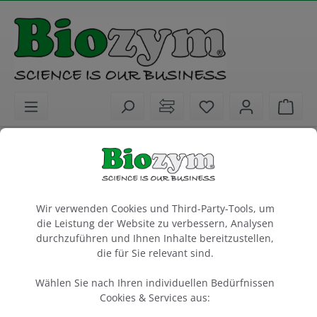
alt springen
Sie haben 0 Artike
Ware
Laborgeräte
Sterilisierer
Micro Bead Sterlizer, TALL, with glass
Cookie-Voreinstellungen
beads
Wir verwenden Cookies und Third-Party-Tools, um
die Leistung der Website zu verbessern, Analysen
1 Stück
durchzuführen und Ihnen Inhalte bereitzustellen,
die für Sie relevant sind.
Artikel-Nr.:
Benchmark
Hersteller-Nr.:
55B1202-E
B1202-E
Wählen Sie nach Ihren individuellen Bedürfnissen
Cookies & Services aus: