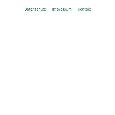
In den Warenkorb
Datenschutz
Impressum
Kontakt
Vergleichen
Merken
Drucken
Beschreibung
Digitale Steuerung, bis zu 300°C Sterilisiert
Pinzetten, Nadeln und andere Werkzeuge (in der
Regel in 15 Sek.) Der Mic…
Mehr
Technische Daten
Downloads