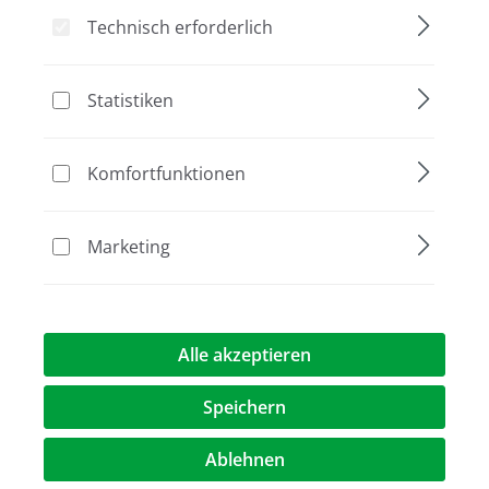
Technisch erforderlich
Bildergalerie überspringen
Statistiken
Komfortfunktionen
Marketing
858,00 €*
Alle akzeptieren
Preise exkl. MwST.
zzgl. Versandkosten
Speichern
Artikel Anzahl: Geben Sie den gewünschte
Ablehnen