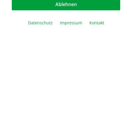
In den Warenkorb
Ablehnen
Vergleichen
Merken
Drucken
Datenschutz
Impressum
Kontakt
Beschreibung
New Generation Thermal Cycler 48/48 Well Block
Schnelle Heiz- und Kühlraten für kurze
Protokollzeiten Anwenderfreundlic…
Mehr
Downloads