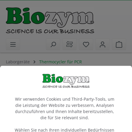
alt springen
Sie haben 0 Artike
Ware
Laborgeräte
Thermocycler für PCR
GeneExplorer 48/48 Gradient
Basiseinheit mit Block 48/48 u. Gradientenfunktion
Cookie-Voreinstellungen
1 Stück
Wir verwenden Cookies und Third-Party-Tools, um
die Leistung der Website zu verbessern, Analysen
Artikel-Nr.:
Biozym
durchzuführen und Ihnen Inhalte bereitzustellen,
685136
die für Sie relevant sind.
Wählen Sie nach Ihren individuellen Bedürfnissen