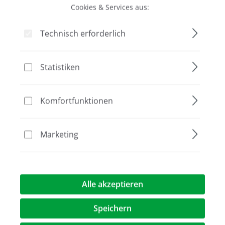
Cookies & Services aus:
Bildergalerie überspringen
Technisch erforderlich
Aktion
Statistiken
Komfortfunktionen
Marketing
5.490,00 €
(24,4% gespart)
4.150,00 €*
%
Preise exkl. MwST.
zzgl. Versandkosten
Alle akzeptieren
Artikel Anzahl: Geben Sie den gewünschte
Speichern