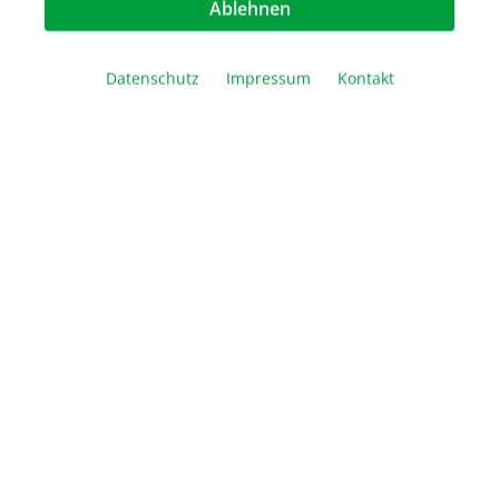
Ablehnen
Preis auf Anfrage
Datenschutz
Impressum
Kontakt
Vergleichen
Merken
Drucken
Beschreibung
Downloads