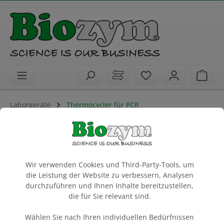
alt springen
Sie haben 0 Artike
Ware
Laborgeräte
Thermocycler für PCR
GeneTouch Block 48/48
Block für 2 x 48 x 0.2 ml
Cookie-Voreinstellungen
Wir verwenden Cookies und Third-Party-Tools, um
1 Stück
die Leistung der Website zu verbessern, Analysen
Artikel-Nr.:
Biozym
durchzuführen und Ihnen Inhalte bereitzustellen,
685035
die für Sie relevant sind.
Wählen Sie nach Ihren individuellen Bedürfnissen