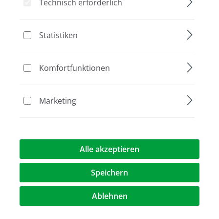
Technisch erforderlich
Bildergalerie überspringen
Statistiken
Komfortfunktionen
Marketing
109,10 €*
Alle akzeptieren
Preise exkl. MwST.
zzgl. Versandkosten
Speichern
Artikel Anzahl: Geben Sie den gewünschte
Ablehnen
In den Warenkorb