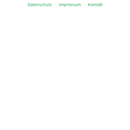
Datenschutz
Impressum
Kontakt
Vergleichen
Merken
Drucken
Beschreibung
Informationen
Über Biozym
Newsletter
Abonnieren Sie den kostenlosen Newsletter und verpassen