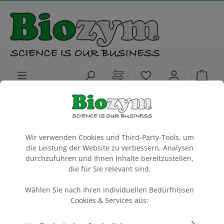
alt springen
Sie haben 0 Artike
Ware
Laborgeräte
UV-PCR-Hood
Cookie-Voreinstellungen
General Purpose Tray White - 68 x 54 cm
Wir verwenden Cookies und Third-Party-Tools, um
die Leistung der Website zu verbessern, Analysen
1 Stück
durchzuführen und Ihnen Inhalte bereitzustellen,
die für Sie relevant sind.
Artikel-Nr.:
Biozym
616008
Wählen Sie nach Ihren individuellen Bedürfnissen
Cookies & Services aus: