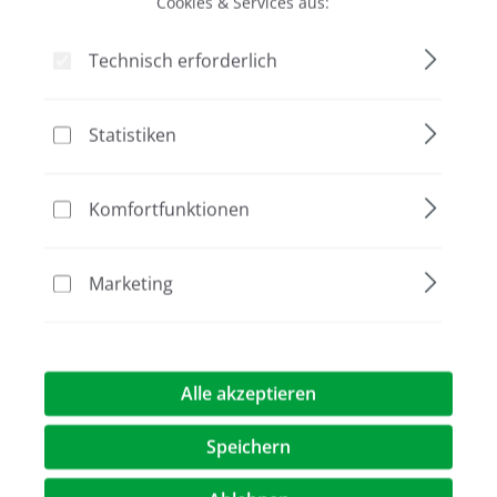
Cookies & Services aus:
Bildergalerie überspringen
Technisch erforderlich
Statistiken
Komfortfunktionen
Marketing
72,00 €*
Preise exkl. MwST.
zzgl. Versandkosten
Alle akzeptieren
Artikel Anzahl: Geben Sie den gewünschte
Speichern
In den Warenkorb