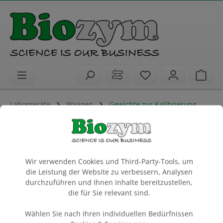
alt springen
Sie haben 0 Artike
Ware
Laborgeräte
Waagen
Gewichte zur Kalibrierung
Accuris M1 Grade Calibration Weight
Cookie-Voreinstellungen
500 g
Wir verwenden Cookies und Third-Party-Tools, um
Artikel-Nr.:
Benchmark
Hersteller-Nr.:
die Leistung der Website zu verbessern, Analysen
55W1005-500
W1005-500
durchzuführen und Ihnen Inhalte bereitzustellen,
die für Sie relevant sind.
Wählen Sie nach Ihren individuellen Bedürfnissen