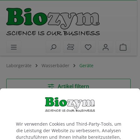
alt springen
Sie haben 0 Artikel 
Waren
Laborgeräte
Wasserbäder
Geräte
Artikel filtern
Lorem Ipsum dolor sit amet
Cookie-Voreinstellungen
Wir verwenden Cookies und Third-Party-Tools, um
die Leistung der Website zu verbessern, Analysen
durchzuführen und Ihnen Inhalte bereitzustellen,
Lorem ipsum dolor sit amet, consetetur sadipscing elitr,