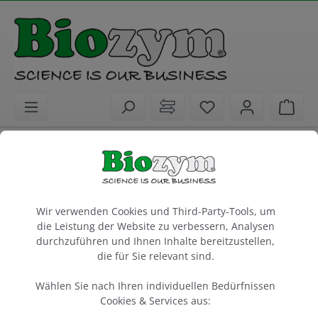
alt springen
Sie haben 0 Artike
Ware
Laborgeräte
Wasserbäder
Geräte
BeadBath Duo, 2 l bath
Cookie-Voreinstellungen
including lift off lid
Wir verwenden Cookies und Third-Party-Tools, um
die Leistung der Website zu verbessern, Analysen
1 Stück
durchzuführen und Ihnen Inhalte bereitzustellen,
die für Sie relevant sind.
Artikel-Nr.:
Benchmark
Hersteller-Nr.:
55B2402-E
B2402-E
Wählen Sie nach Ihren individuellen Bedürfnissen
Cookies & Services aus: