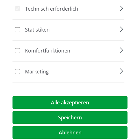
Technisch erforderlich
Bildergalerie überspringen
Aktion
Statistiken
Komfortfunktionen
Marketing
Alle akzeptieren
Speichern
912,00 €
(28,7% gespart)
650,00 €*
%
Preise exkl. MwST.
zzgl. Versandkosten
Ablehnen