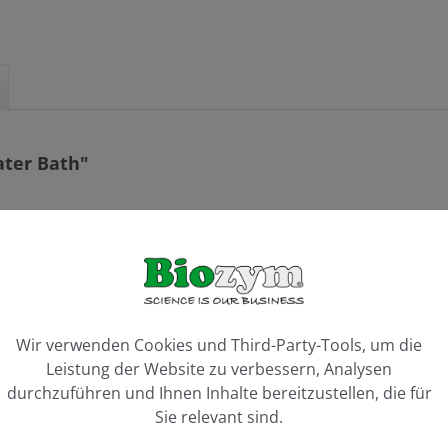
ater Bath"
peratur in Schritten von 0.1 ºC einstellbar (Anzeige auf große
nfache Kalibrierung im Labor
ookie-Voreinstellungen
ilität und Gleichmäßigkeit im Bad, während das Gehäuse kühl ble
Wir verwenden Cookies und Third-Party-Tools, um die
g und lange Lebensdauer.
Leistung der Website zu verbessern, Analysen
oblemlosen Wasserwechsel
durchzuführen und Ihnen Inhalte bereitzustellen, die für
50 ml Röhrchen in die 4L, 8L und 12L Bäder sind erhältlich
Sie relevant sind.