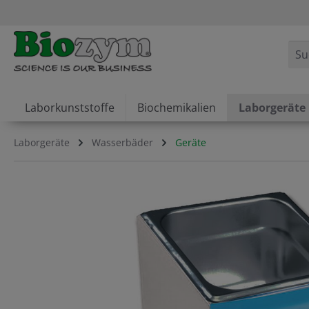
springen
Zur Hauptnavigation springen
Laborkunststoffe
Biochemikalien
Laborgeräte
Laborgeräte
Wasserbäder
Geräte
Bildergalerie überspringen