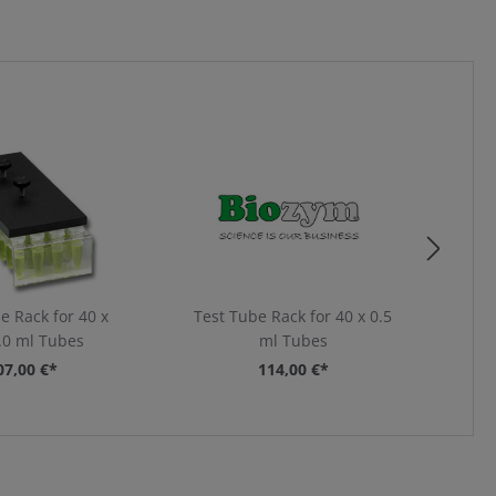
e Rack for 40 x
Test Tube Rack for 40 x 0.5
Tes
.0 ml Tubes
ml Tubes
07,00 €*
114,00 €*