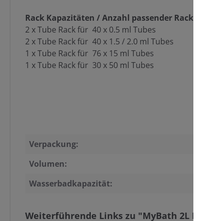
Rack Kapazitäten / Anzahl passender Racks
2 x Tube Rack für 40 x 0.5 ml Tubes
2 x Tube Rack für 40 x 1.5 / 2.0 ml Tubes
1 x Tube Rack für 76 x 15 ml Tubes
1 x Tube Rack für 30 x 50 ml Tubes
Verpackung:
Volumen:
Wasserbadkapazität:
Weiterführende Links zu "MyBath 2L Digita