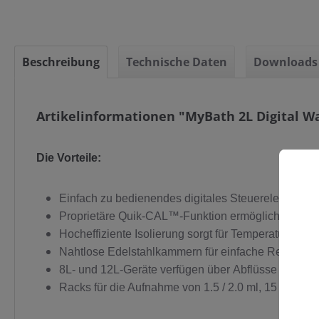
Beschreibung
Technische Daten
Downloads
Artikelinformationen "MyBath 2L Digital W
Die Vorteile:
Einfach zu bedienendes digitales Steuerelement, Tem
Proprietäre Quik-CAL™-Funktion ermöglicht eine ei
C
Hocheffiziente Isolierung sorgt für Temperaturstab
Nahtlose Edelstahlkammern für einfache Reinigun
8L- und 12L-Geräte verfügen über Abflüsse für pr
Racks für die Aufnahme von 1.5 / 2.0 ml, 15 ml und 