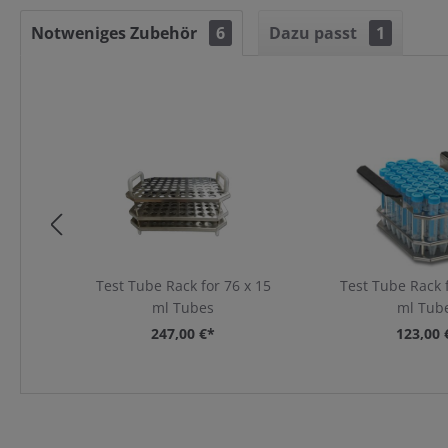
Notweniges Zubehör
6
Dazu passt
1
Artikelgalerie überspringen
Test Tube Rack for 76 x 15
Test Tube Rack f
ml Tubes
ml Tub
247,00 €*
123,00 