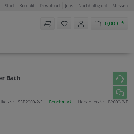
Start
Kontakt
Download
Jobs
Nachhaltigkeit
Messen
Sie haben 0 Artikel auf dem 
0,00 €
Ware
er Bath
tikel-Nr.:
55B2000-2-E
Benchmark
Hersteller-Nr.:
B2000-2-E