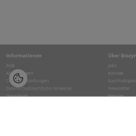
Informationen
Über Biozy
AGB
Jobs
Abkürzungen
Kontakt
Cookie-Einstellungen
Nachhaltigkei
Datenschutzrechtliche Hinweise
Newsletter
Downloads
Messen
Impressum
Reklamation
Versandkosten
Unsere Partn
Trademarks
Über uns
Videos
Webinar