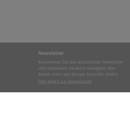
Newsletter
Abonnieren Sie den kostenlosen Newsletter
und verpassen Sie keine Neuigkeit oder
Aktion mehr von Biozym Scientific GmbH.
Hier geht's zur Anmeldung!
Link zu unseren Social Media Profilen