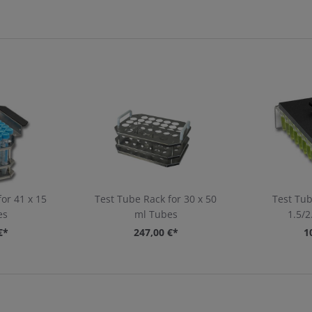
or 41 x 15
Test Tube Rack for 30 x 50
Test Tub
es
ml Tubes
1.5/2
€*
247,00 €*
1