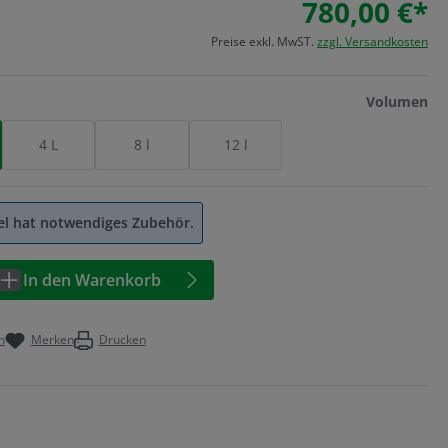
780,00 €*
Preise exkl. MwST.
zzgl. Versandkosten
au
Volumen
4 L
8 l
12 l
kel hat notwendiges Zubehör.
Anzahl: Geben Sie den gewünschten Wert 
In den Warenkorb
n
Merken
Drucken