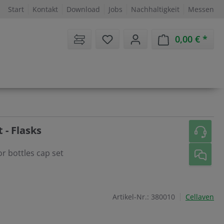
Start
Kontakt
Download
Jobs
Nachhaltigkeit
Messen
Sie haben 0 Artikel auf dem 
0,00 €
Ware
 - Flasks
or bottles cap set
Artikel-Nr.:
380010
Cellaven