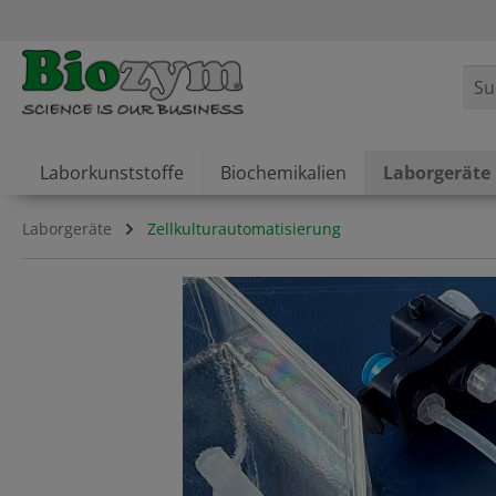
springen
Zur Hauptnavigation springen
Laborkunststoffe
Biochemikalien
Laborgeräte
Laborgeräte
Zellkulturautomatisierung
Bildergalerie überspringen