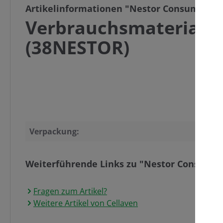
Artikelinformationen "Nestor Consumable Ki
Verbrauchsmaterialien
(38NESTOR)
Verpackung:
Weiterführende Links zu "Nestor Consumable
Fragen zum Artikel?
Weitere Artikel von Cellaven