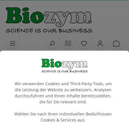
alt springen
Sie haben 0 Artike
Ware
Laborkunststoffe
Elektroporationsküvetten
Elektroporationsküvetten, 4 mm,
Cookie-Voreinstellungen
schwarzer Deckel
Wir verwenden Cookies und Third-Party-Tools, um
steril, einzeln verpackt, med. grade Polycarbonat
die Leistung der Website zu verbessern, Analysen
durchzuführen und Ihnen Inhalte bereitzustellen,
die für Sie relevant sind.
Packung à 50 Stück
Artikel-Nr.:
Biozym
Wählen Sie nach Ihren individuellen Bedürfnissen
748040
Cookies & Services aus: