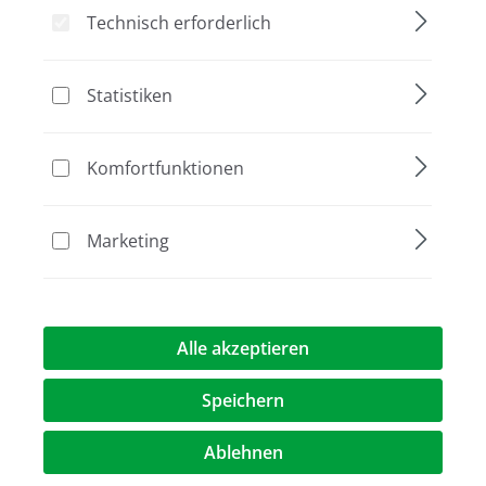
Technisch erforderlich
Bildergalerie überspringen
Statistiken
Komfortfunktionen
Marketing
Alle akzeptieren
202,00 €*
Preise exkl. MwST.
zzgl. Versandkosten
Speichern
Ablehnen
au
Verpackung