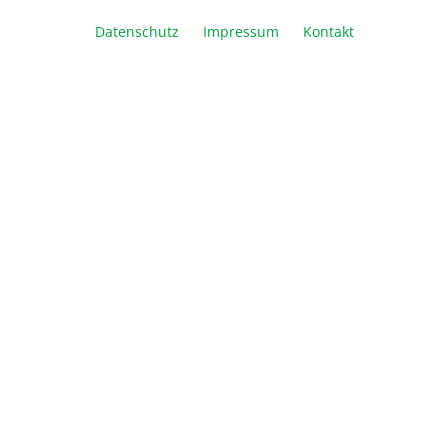
Packung à 50 Stück
Packung à 10 Stück
Datenschutz
Impressum
Kontakt
Artikel Anzahl: Geben Sie den gewünschte
In den Warenkorb
Vergleichen
Merken
Drucken
Beschreibung