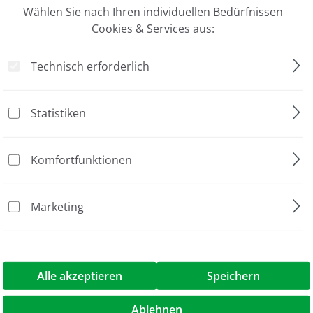
Wählen Sie nach Ihren individuellen Bedürfnissen
, 96-format, External Thread"
Cookies & Services aus:
Jubiläumsaktion
Technisch erforderlich
FluidX
2D-Barcode
Statistiken
LowBase Rack
Komfortfunktionen
SBS/96
Gefäß ohne Deckel
Marketing
Außengewinde
Packung à 10 Racks
Alle akzeptieren
Speichern
0.26 ml
Ablehnen