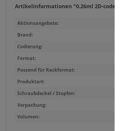
Artikelinformationen "0.26ml 2D-coded Tube
Aktionsangebote:
Brand:
Codierung:
Format:
Passend für Rackformat:
Produktart:
Schraubdeckel / Stopfen:
Verpackung:
Volumen: