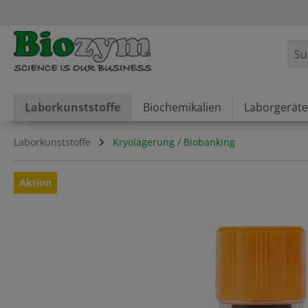
springen
Zur Hauptnavigation springen
Laborkunststoffe
Biochemikalien
Laborgeräte
Laborkunststoffe
Kryolagerung / Biobanking
Bildergalerie überspringen
Aktion