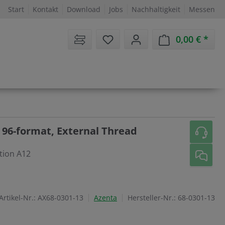
Start
Kontakt
Download
Jobs
Nachhaltigkeit
Messen
Sie haben 0 Artikel auf dem 
0,00 €
Ware
 96-format, External Thread
tion A12
Artikel-Nr.:
AX68-0301-13
Azenta
Hersteller-Nr.:
68-0301-13