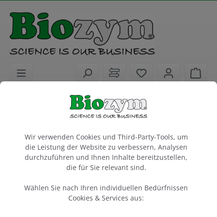
alt springen
Sie haben 0 Artike
Ware
Laborkunststoffe
Liquid Handling
Pipetten-Zubehör
Pipettenständer und Ladekarussells
Cookie-Voreinstellungen
E1-ClipTip 1-Pos Charge Stand
Wir verwenden Cookies und Third-Party-Tools, um
die Leistung der Website zu verbessern, Analysen
für E1 Clip Tip Pipetten
durchzuführen und Ihnen Inhalte bereitzustellen,
die für Sie relevant sind.
1 Stück
Artikel-Nr.:
Thermo
Wählen Sie nach Ihren individuellen Bedürfnissen
677010
Cookies & Services aus: