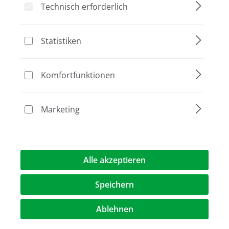
Technisch erforderlich
Statistiken
Bildergalerie überspringen
Komfortfunktionen
Marketing
Alle akzeptieren
307,00 €*
Preise exkl. MwST.
zzgl. Versandkosten
Speichern
Ablehnen
Artikel Anzahl: Geben Sie den gewünschte