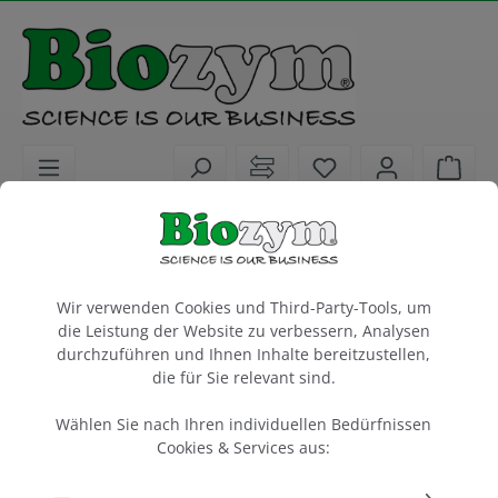
alt springen
Sie haben 0 Artike
Ware
Laborkunststoffe
Liquid Handling
Pipetten-Zubehör
Pipettenständer und Ladekarussells
Cookie-Voreinstellungen
Wir verwenden Cookies und Third-Party-Tools, um
Pipetten Halter
die Leistung der Website zu verbessern, Analysen
für Nichiryo LE, EX II, EX III Premium
durchzuführen und Ihnen Inhalte bereitzustellen,
Material ABS
die für Sie relevant sind.
Wählen Sie nach Ihren individuellen Bedürfnissen
1 Stück
Cookies & Services aus:
Artikel-Nr.:
Nichiryo
676001