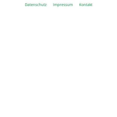
In den Warenkorb
Datenschutz
Impressum
Kontakt
Vergleichen
Merken
Drucken
Beschreibung
Informationen
Über Biozym
Newsletter