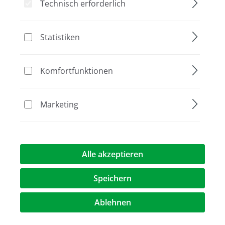
Nichiryo
Technisch erforderlich
Bildergalerie überspringen
Statistiken
Komfortfunktionen
Marketing
12,00 €*
Alle akzeptieren
Preise exkl. MwST.
zzgl. Versandkosten
Speichern
Artikel Anzahl: Geben Sie den gewünschte
Ablehnen