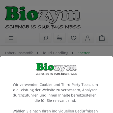
alt springen
Sie haben 0 Artike
Ware
Laborkunststoffe
Liquid Handling
Pipetten
S1 Pipette Filler, weiß
elektronische Pipettierhilfe
Cookie-Voreinstellungen
1 Stück
Wir verwenden Cookies und Third-Party-Tools, um
die Leistung der Website zu verbessern, Analysen
Artikel-Nr.:
Thermo
durchzuführen und Ihnen Inhalte bereitzustellen,
665100
die für Sie relevant sind.
Wählen Sie nach Ihren individuellen Bedürfnissen