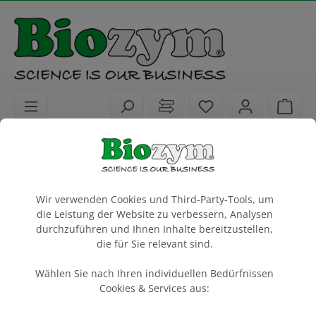
alt springen
Sie haben 0 Artike
Ware
Laborkunststoffe
PCR Consumables
Sealing Folien
Cookie-Voreinstellungen
Individual Access Peel Heat Seal,
peelable
Wir verwenden Cookies und Third-Party-Tools, um
die Leistung der Website zu verbessern, Analysen
heat sealing foil 12 strips, each covering 8 wells
durchzuführen und Ihnen Inhalte bereitzustellen,
Sheets, Size (127 x 100 mm)
die für Sie relevant sind.
100 Stück
Wählen Sie nach Ihren individuellen Bedürfnissen
Cookies & Services aus:
Artikel-Nr.:
Azenta
Hersteller-Nr.:
AS4TI-0521-RA-8
4TI-0521/RA-8