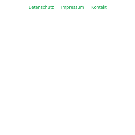
Artikel Anzahl: Geben Sie den gewünschte
Datenschutz
Impressum
Kontakt
In den Warenkorb
Vergleichen
Merken
Drucken
Beschreibung
Informationen
Über Biozym