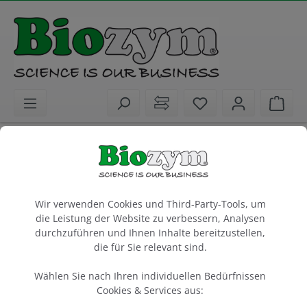
alt springen
Sie haben 0 Artike
Ware
Laborkunststoffe
Rack und Lagersysteme
Eisbäder
Ivar Ice Container, eckig,
Cookie-Voreinstellungen
smaragdfarben, 1 Liter
Wir verwenden Cookies und Third-Party-Tools, um
mit Deckel, PU geschäumt, T= - 196° bis + 240°C
die Leistung der Website zu verbessern, Analysen
LxBxH = 267x196x114 mm
durchzuführen und Ihnen Inhalte bereitzustellen,
die für Sie relevant sind.
Packung à 1 Stück
Wählen Sie nach Ihren individuellen Bedürfnissen
Artikel-Nr.:
Biozym
Cookies & Services aus:
733048