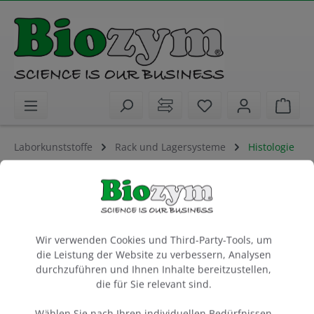
alt springen
Sie haben 0 Artike
Ware
Laborkunststoffe
Rack und Lagersysteme
Histologie
StainTray 10-S, schwarzer Deckel
für 10 Objektträger, Material: ABS, Deckel: ABS
240 x 240 x 45 mm
Cookie-Voreinstellungen
Wir verwenden Cookies und Third-Party-Tools, um
die Leistung der Website zu verbessern, Analysen
1 Stück
durchzuführen und Ihnen Inhalte bereitzustellen,
Artikel-Nr.:
Biozym
die für Sie relevant sind.
762106
Wählen Sie nach Ihren individuellen Bedürfnissen