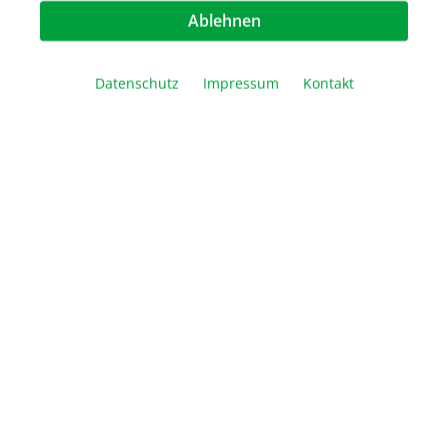
Ablehnen
Artikel Anzahl: Geben Sie den gewünschte
Datenschutz
Impressum
Kontakt
In den Warenkorb
Vergleichen
Merken
Drucken
Beschreibung
StainTray Anfärbesystem Das StainTray System
bietet ein anwenderfreundliches Hilfsmittel zur
Anfärbung von Objektträgern i…
Mehr