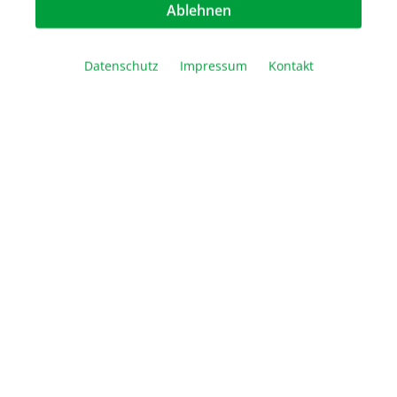
In den Warenkorb
Ablehnen
Vergleichen
Merken
Drucken
Datenschutz
Impressum
Kontakt
Beschreibung
Der Abfallbehälter für die Laborbank Sichere
Entsorgung von Pipettenspitzen,
Verbrauchsmaterialen, Handschuhen, etc. Siche…
Mehr