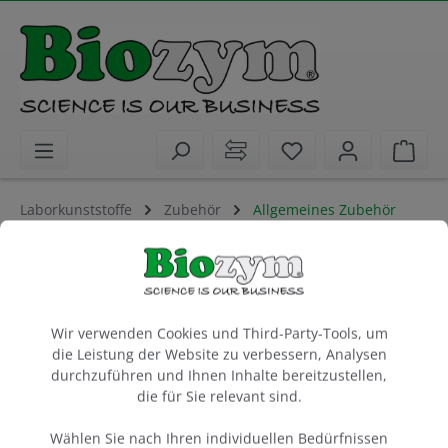
alt springen
Sie haben 0 Artike
Ware
Laborkunststoffe
Zubehör
Allgemeines Zubehör
BenchBin™ Benchtop Biohazard Bin, 1.5L
Abfalleimer für die Laborbank
Cookie-Voreinstellungen
1 Stück
Wir verwenden Cookies und Third-Party-Tools, um
die Leistung der Website zu verbessern, Analysen
Artikel-Nr.:
Benchmark
Hersteller-Nr.:
durchzuführen und Ihnen Inhalte bereitzustellen,
55A8401B
A8401B
die für Sie relevant sind.
Wählen Sie nach Ihren individuellen Bedürfnissen