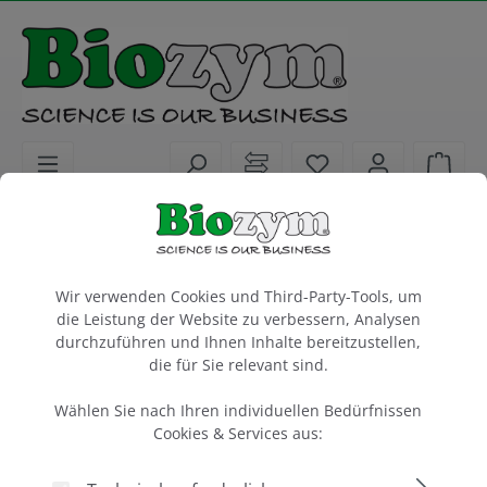
alt springen
Sie haben 0 Artike
Ware
Service
DAkkS-akkreditierte Temperatur-Kalibrierungen
Cookie-Voreinstellungen
DAkkS-akkreditierte Kalibrierung, qPCR-
Wir verwenden Cookies und Third-Party-Tools, um
Cycler
die Leistung der Website zu verbessern, Analysen
96-Well q(PCR)-Thermocycler
durchzuführen und Ihnen Inhalte bereitzustellen,
die für Sie relevant sind.
1 Stück
Wählen Sie nach Ihren individuellen Bedürfnissen
Artikel-Nr.:
Cyclertest
Cookies & Services aus:
633095-AKK