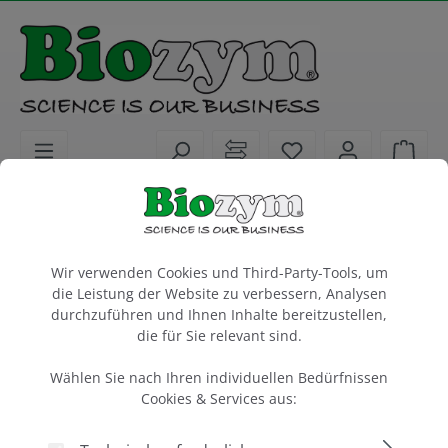
alt springen
Sie haben 0 Artike
Ware
Service
DAkkS-akkreditierte Temperatur-Kalibrierungen
Cookie-Voreinstellungen
DAkkS-akkreditierte Kalibrierung,
Wir verwenden Cookies und Third-Party-Tools, um
Zweiblockgerät
die Leistung der Website zu verbessern, Analysen
96-Well Thermocycler
durchzuführen und Ihnen Inhalte bereitzustellen,
die für Sie relevant sind.
1 Stück
Wählen Sie nach Ihren individuellen Bedürfnissen
Artikel-Nr.:
Cyclertest
Cookies & Services aus:
633022-AKK