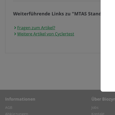
Weiterführende Links zu "MTAS Standard Te
Fragen zum Artikel?
Weitere Artikel von Cyclertest
Informationen
Über Biozy
AGB
Jobs
Abkürzungen
Kontakt