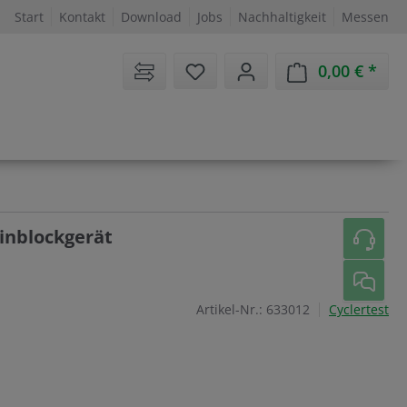
Start
Kontakt
Download
Jobs
Nachhaltigkeit
Messen
Sie haben 0 Artikel auf dem 
0,00 €
Ware
inblockgerät
Artikel-Nr.:
633012
Cyclertest