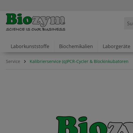
springen
Zur Hauptnavigation springen
Laborkunststoffe
Biochemikalien
Laborgeräte
Service
Kalibrierservice (q)PCR-Cycler & Blockinkubatoren
Bildergalerie überspringen