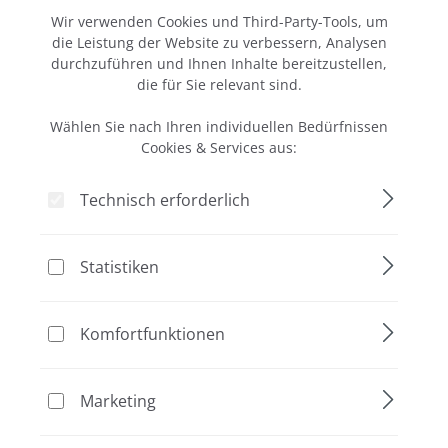
Cookie-Voreinstellungen
Wir bieten verschiedene Isolierungsmethoden für DNA,
Wir verwenden Cookies und Third-Party-Tools, um
RNA oder Proteine.
die Leistung der Website zu verbessern, Analysen
durchzuführen und Ihnen Inhalte bereitzustellen,
DNA - Isolierung
die für Sie relevant sind.
Wählen Sie nach Ihren individuellen Bedürfnissen
Schnelle Extraktion:
PCR-Ready DNA in nur 8
Cookies & Services aus:
Minuten, skalierbar, ohne Zentrifugation
Magnetische Beads
: Skalierbar, Hochdurchsatz.
Technisch erforderlich
automatisierbar
Mehr anzeigen
Salzfällungsmethode:
Skalierbar ab einer Zelle,
hochmolekulare DNA, ohne toxische Substanzen
Statistiken
Säulenbasierend, invers
: Aufgereinigte DNA in nur 4
Minuten nach Lyse,bis zu 15 x 96 Proben pro Stunde,
Seite
Seite
Seite
1
2
3
weniger Abfall
Komfortfunktionen
Säulenbasierend:
Der optimierte Klassiker, Bind-
Wash-Elute
Marketing
Rabatt
Aktion