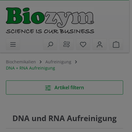
alt springen
Sie haben 0 Artikel 
Waren
Biochemikalien
Aufreinigung
DNA + RNA Aufreinigung
Artikel filtern
DNA und RNA Aufreinigung