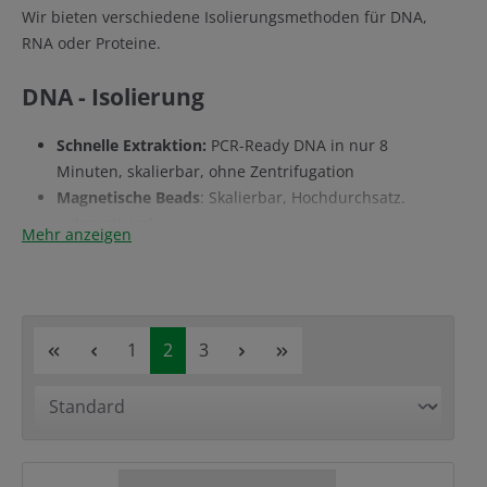
Wir bieten verschiedene Isolierungsmethoden für DNA,
RNA oder Proteine.
DNA - Isolierung
Schnelle Extraktion:
PCR-Ready DNA in nur 8
Minuten, skalierbar, ohne Zentrifugation
Magnetische Beads
: Skalierbar, Hochdurchsatz.
automatisierbar
Mehr anzeigen
Salzfällungsmethode:
Skalierbar ab einer Zelle,
hochmolekulare DNA, ohne toxische Substanzen
Säulenbasierend, invers
: Aufgereinigte DNA in nur 4
Minuten nach Lyse,bis zu 15 x 96 Proben pro Stunde,
Seite
Seite
Seite
1
2
3
weniger Abfall
Säulenbasierend:
Der optimierte Klassiker, Bind-
Wash-Elute