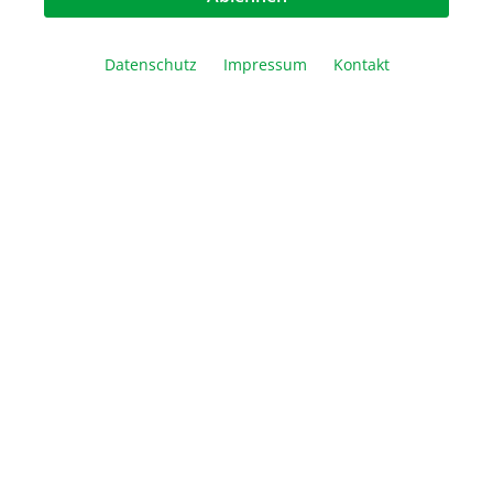
Datenschutz
Impressum
Kontakt
GenUP™ Total RNA Kit
ab 70,00 €*