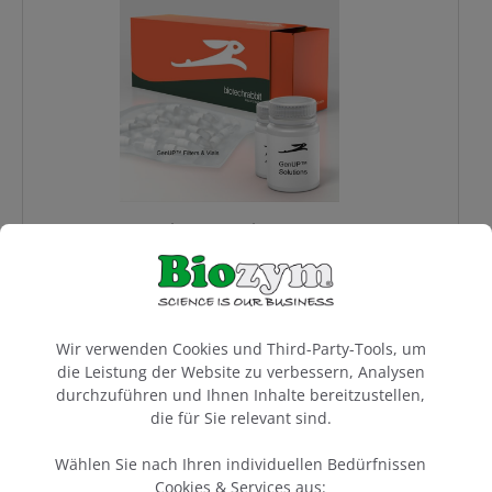
RNA - Isolierung
Schnelle Extraktion
: Skalierbar, ohne Zentrifugation,
mit RNase Inhibitor.
Salzfällungsmethode
: Skalierbar ab einer Zelle, auch
für microRNA geeignet, ohne toxische Substanzen
Säulenbasierend
: Der optimierte Klassiker, Bind-
Wash-Elute, physikalische Entfernung der DNA
GenUP™ Bacteria gDNA Kit
ab 53,00 €*
Cookie-Voreinstellungen
Wir verwenden Cookies und Third-Party-Tools, um
die Leistung der Website zu verbessern, Analysen
durchzuführen und Ihnen Inhalte bereitzustellen,
die für Sie relevant sind.
Wählen Sie nach Ihren individuellen Bedürfnissen
Cookies & Services aus: