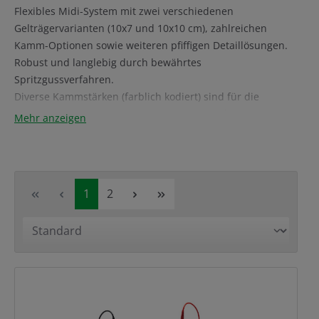
Flexibles Midi-System mit zwei verschiedenen
Gelträgervarianten (10x7 und 10x10 cm), zahlreichen
Kamm-Optionen sowie weiteren pfiffigen Detaillösungen.
Robust und langlebig durch bewährtes
Spritzgussverfahren.
Diverse Kammstärken (farblich kodiert) sind für die
verschiedenen EasyPhor Midi Kammern verfügbar.
Mehr anzeigen
Schwarz: 0,75 mm, Weiß: 1,0 mm, Rot: 1,5 mm, Blau: 2,0
m.
Die Produktline der EasyPhor Midi Systeme umfasst auch
diverses Zubehör für die Elektrophorese wie z. B.
Seite
Seite
1
2
Kühlelemente, Beladungshilfen, Nivelliertische,
Gelschaufeln, Puffersparblöcke und weiteres...