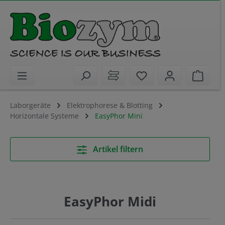
alt springen
Sie haben 0 Artikel 
Waren
Laborgeräte
Elektrophorese & Blotting
Horizontale Systeme
EasyPhor Mini
Artikel filtern
EasyPhor Midi