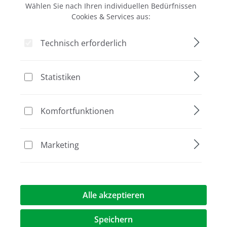
Wählen Sie nach Ihren individuellen Bedürfnissen
Cookies & Services aus:
Technisch erforderlich
EasyPhor Mini Gelelektrophorese Kammer, 7x10
Statistiken
cm
inkl. zwei Standard Kämme, 8 Zähne, 1 mm Stärke
394,00 €*
Komfortfunktionen
Marketing
Rabatt
Aktion
%
Alle akzeptieren
Speichern