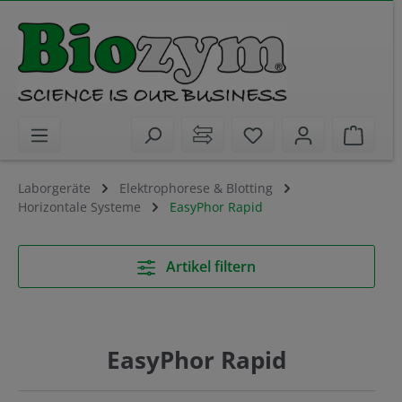
alt springen
Sie haben 0 Artikel 
Waren
Laborgeräte
Elektrophorese & Blotting
Horizontale Systeme
EasyPhor Rapid
Artikel filtern
EasyPhor Rapid