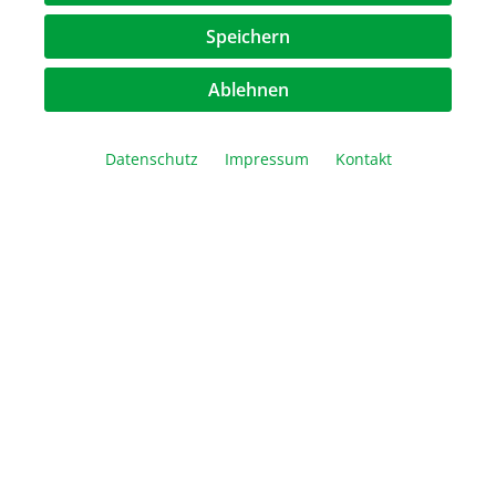
282,50 €*
Speichern
Ablehnen
Datenschutz
Impressum
Kontakt
EasyPhor Rapid Deckel
135,70 €*