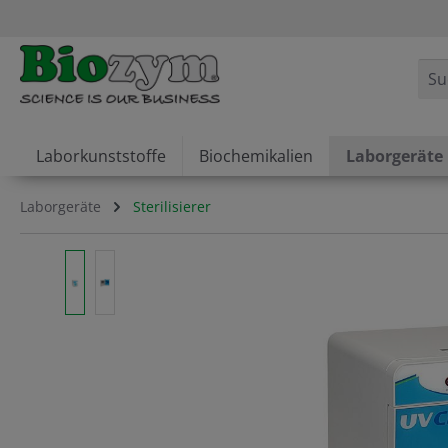
springen
Zur Hauptnavigation springen
Laborkunststoffe
Biochemikalien
Laborgeräte
Laborgeräte
Sterilisierer
Bildergalerie überspringen