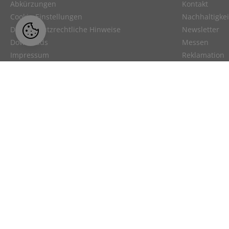
Abkürzungen
Kontakt
Cookie-Einstellungen
Nachhaltigkei
Datenschutzrechtliche Hinweise
Newsletter
Downloads
Messen
Impressum
Reklamation
Versandkosten
Unsere Partn
Trademarks
Über uns
Videos
Webinar
Unser Angebot richtet sich ausschließl