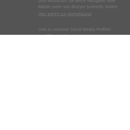
und verpassen Sie keine Neuigkeit oder
Aktion mehr von Biozym Scientific GmbH.
Hier geht's zur Anmeldung!
Link zu unseren Social Media Profilen
ndigen beruflichen Tätigkeit bestellen.