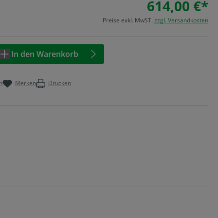
614,00 €*
Preise exkl. MwST.
zzgl. Versandkosten
Anzahl: Geben Sie den gewünschten Wert 
In den Warenkorb
n
Merken
Drucken