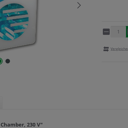
Artikel 
Vergleiche
 Chamber, 230 V"