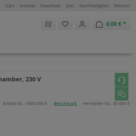
Start
Kontakt
Download
Jobs
Nachhaltigkeit
Messen
Sie haben 0 Artikel auf dem 
0,00 €
Ware
Chamber, 230 V
Artikel-Nr.:
55B1450-E
Benchmark
Hersteller-Nr.:
B1450-E