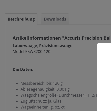
Beschreibung
Downloads
Artikelinformationen "Accuris Precision Bal
Laborwaage, Präzisionswaage
Model 55W3200-120
Die Daten:
C
Messbereich: bis 120 g
Ablesegenauigkeit: 0.001 g
Waagschalengröße (Durchmesser): 11.5 mm
Zugluftschutz: ja, Glas
Wägeeinheiten: g, oz, ct