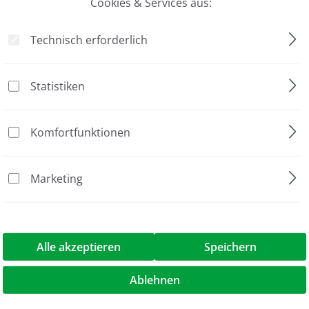
Cookies & Services aus:
Technisch erforderlich
Statistiken
1 mg
Komfortfunktionen
Extern
1 Stück
Marketing
bis 120 g
Alle akzeptieren
Speichern
Balance, 120 g"
Ablehnen