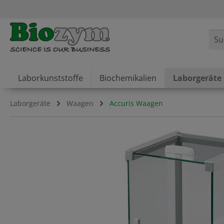
springen
Zur Hauptnavigation springen
Laborkunststoffe
Biochemikalien
Laborgeräte
Laborgeräte
Waagen
Accuris Waagen
Bildergalerie überspringen