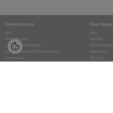
Informationen
Über Biozy
AGB
Jobs
Abkürzungen
Kontakt
Cookie-Einstellungen
Nachhaltigkei
Datenschutzrechtliche Hinweise
Newsletter
Downloads
Messen
Impressum
Reklamation
Versandkosten
Unsere Partn
Trademarks
Über uns
Videos
Webinar