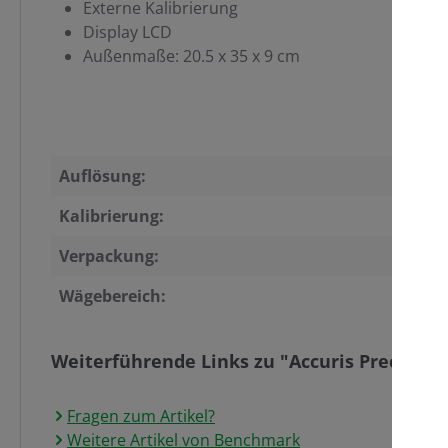
Externe Kalibrierung
Display LCD
Außenmaße: 20.5 x 35 x 9 cm
Auflösung:
Kalibrierung:
Verpackung:
Wägebereich:
Weiterführende Links zu "Accuris Precision 
Fragen zum Artikel?
Weitere Artikel von Benchmark