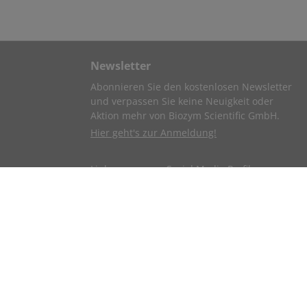
Newsletter
Abonnieren Sie den kostenlosen Newsletter
und verpassen Sie keine Neuigkeit oder
Aktion mehr von Biozym Scientific GmbH.
Hier geht's zur Anmeldung!
Link zu unseren Social Media Profilen