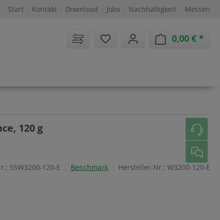
Start
Kontakt
Download
Jobs
Nachhaltigkeit
Messen
Sie haben 0 Artikel auf dem 
0,00 €
Ware
ce, 120 g
r.:
55W3200-120-E
Benchmark
Hersteller-Nr.:
W3200-120-E