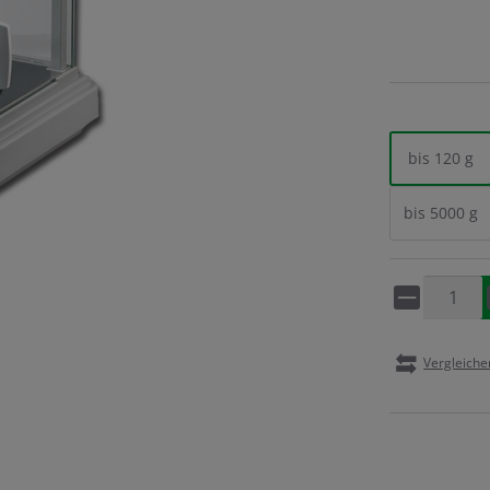
bis 120 g
bis 5000 g
Artikel 
Vergleiche