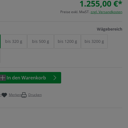
1.255,00 €*
Preise exkl. MwST.
zzgl. Versandkosten
au
Wägebereich
bis 320 g
bis 500 g
bis 1200 g
bis 3200 g
Anzahl: Geben Sie den gewünschten Wert 
In den Warenkorb
n
Merken
Drucken