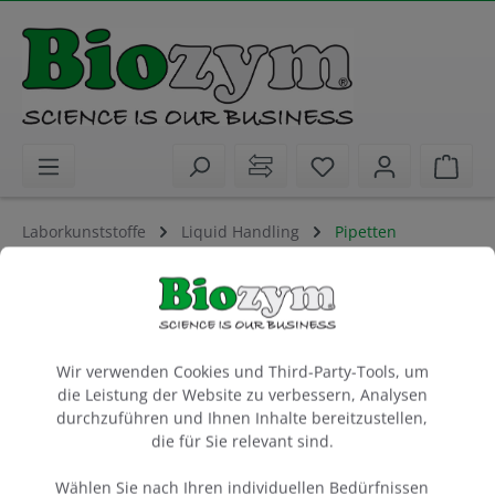
alt springen
Sie haben 0 Artike
Ware
Laborkunststoffe
Liquid Handling
Pipetten
Pipette, 1-Kanal, Nichipet Air 10 - 100 µl
Increment 0.1 µl, ISO8655 zertifiziert
variables Volumen
Cookie-Voreinstellungen
Wir verwenden Cookies und Third-Party-Tools, um
die Leistung der Website zu verbessern, Analysen
1 Stück
durchzuführen und Ihnen Inhalte bereitzustellen,
Artikel-Nr.:
Nichiryo
die für Sie relevant sind.
656113
Nichiryo
Wählen Sie nach Ihren individuellen Bedürfnissen