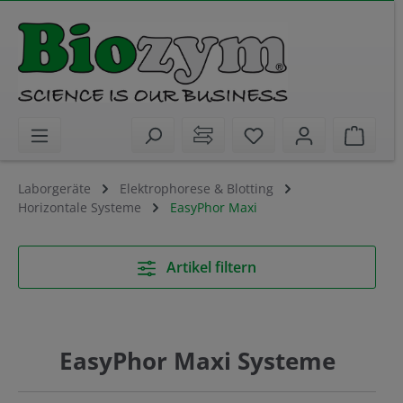
alt springen
Sie haben 0 Artikel 
Waren
Laborgeräte
Elektrophorese & Blotting
Horizontale Systeme
EasyPhor Maxi
Artikel filtern
EasyPhor Maxi Systeme