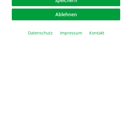
Speichern
Ablehnen
Datenschutz
Impressum
Kontakt
EasyPhor Maxi Kamm, 50 Zähne, 2 mm Stärke
Volumen je Tasche: 21 µl
46,80 €*