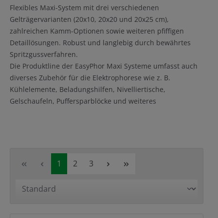
Flexibles Maxi-System mit drei verschiedenen
Gelträgervarianten (20x10, 20x20 und 20x25 cm),
zahlreichen Kamm-Optionen sowie weiteren pfiffigen
Detaillösungen. Robust und langlebig durch bewährtes
Spritzgussverfahren.
Die Produktline der EasyPhor Maxi Systeme umfasst auch
diverses Zubehör für die Elektrophorese wie z. B.
Kühlelemente, Beladungshilfen, Nivelliertische,
Gelschaufeln, Puffersparblöcke und weiteres
Seite
Seite
Seite
1
2
3