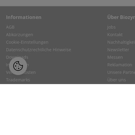
Informationen
Über Biozy
AGB
Jobs
Abkürzungen
Kontakt
Cookie-Einstellungen
Nachhaltigkei
Datenschutzrechtliche Hinweise
Newsletter
Downloads
Messen
Impressum
Reklamation
Versandkosten
Unsere Partn
Trademarks
Über uns
Videos
Webinar