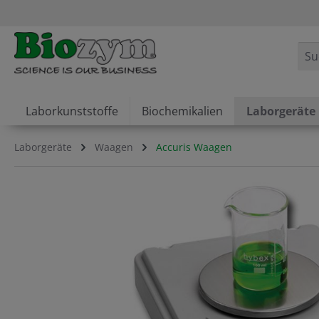
springen
Zur Hauptnavigation springen
Laborkunststoffe
Biochemikalien
Laborgeräte
Laborgeräte
Waagen
Accuris Waagen
Bildergalerie überspringen