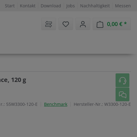
Start
Kontakt
Download
Jobs
Nachhaltigkeit
Messen
Sie haben 0 Artikel auf dem 
0,00 €
Ware
ce, 120 g
r.:
55W3300-120-E
Benchmark
Hersteller-Nr.:
W3300-120-E