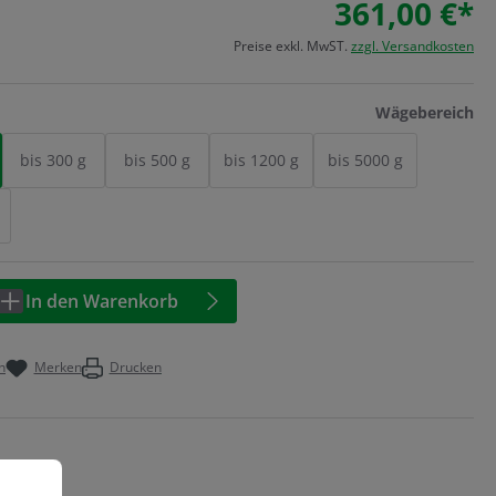
361,00 €*
Preise exkl. MwST.
zzgl. Versandkosten
au
Wägebereich
bis 300 g
bis 500 g
bis 1200 g
bis 5000 g
Anzahl: Geben Sie den gewünschten Wert 
In den Warenkorb
n
Merken
Drucken