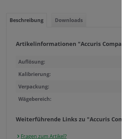
Beschreibung
Downloads
C
Artikelinformationen "Accuris Compact Bala
Auflösung:
Kalibrierung:
Verpackung:
Wägebereich:
Weiterführende Links zu "Accuris Compact B
Fragen zum Artikel?