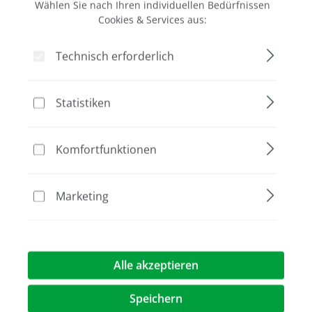
Wählen Sie nach Ihren individuellen Bedürfnissen
Cookies & Services aus:
Bildergalerie überspringen
Technisch erforderlich
Statistiken
Komfortfunktionen
Marketing
1.255,00 €*
Preise exkl. MwST.
zzgl. Versandkosten
au
Wägebereich
Alle akzeptieren
bis 120 g
bis 320 g
bis 500 g
bis 1200 g
Speichern