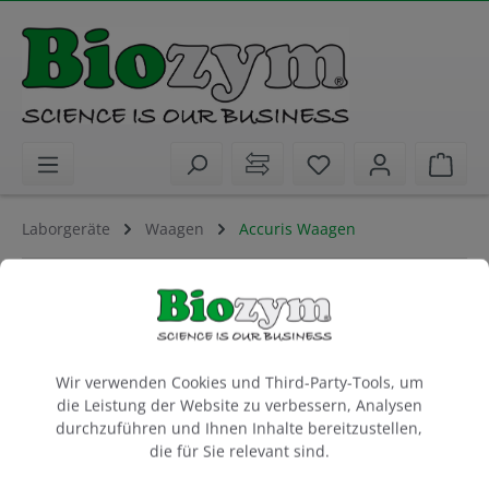
alt springen
Sie haben 0 Artike
Ware
Laborgeräte
Waagen
Accuris Waagen
Accuris Precision Balance, 120 g
1 Stück
Cookie-Voreinstellungen
Artikel-Nr.:
Benchmark
Hersteller-Nr.:
Wir verwenden Cookies und Third-Party-Tools, um
55W3200-120-E
W3200-120-E
die Leistung der Website zu verbessern, Analysen
durchzuführen und Ihnen Inhalte bereitzustellen,
die für Sie relevant sind.